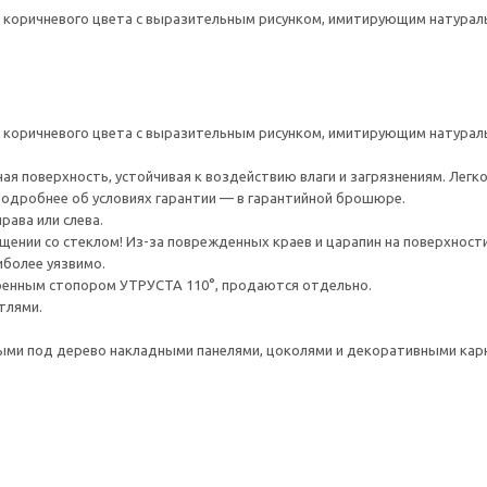
коричневого цвета с выразительным рисунком, имитирующим натураль
коричневого цвета с выразительным рисунком, имитирующим натураль
ая поверхность, устойчивая к воздействию влаги и загрязнениям. Легк
 Подробнее об условиях гарантии — в гарантийной брошюре.
рава или слева.
ении со стеклом! Из-за поврежденных краев и царапин на поверхности
иболее уязвимо.
оенным стопором УТРУСТА 110°, продаются отдельно.
тлями.
ми под дерево накладными панелями, цоколями и декоративными ка