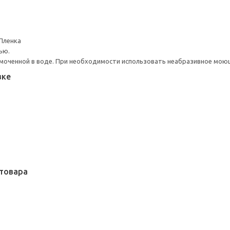
Пленка
ью.
моченной в воде. При необходимости использовать неабразивное мою
вке
товара