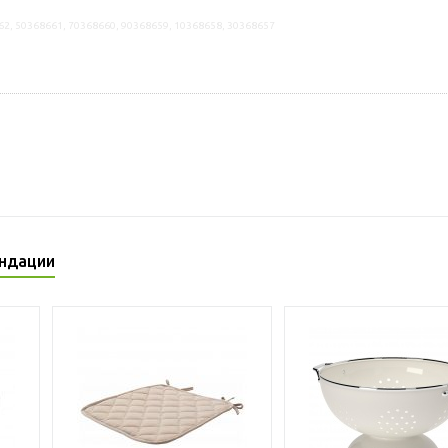
62, 50368661, 70368660, 90368659, 10368658, 30368657
ндации