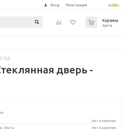
Вход
Регистрация
KZ
|
RU
0
Корзина
пуста
МЕТОД
теклянная дверь -
ии
а
Нет в наличии
к, Лента
Нет в наличии