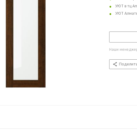
УЮТ в тц А
УЮТ Алмат
Наши менеджер
Поделит