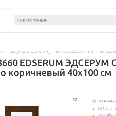
ухни
-
Модульные кухни МЕТОД
-
Все компоненты МЕТОД
-
Фасады 
8660 EDSERUM ЭДСЕРУМ С
о коричневый 40x100 см
Нет в налич
УЮТ Астан
Новосибирс