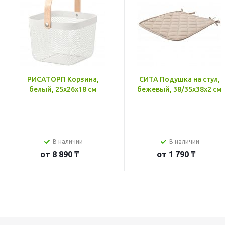
РИСАТОРП Корзина,
СИТА Подушка на стул,
белый, 25x26x18 см
бежевый, 38/35x38x2 см
В наличии
В наличии
от
8 890 ₸
от
1 790 ₸