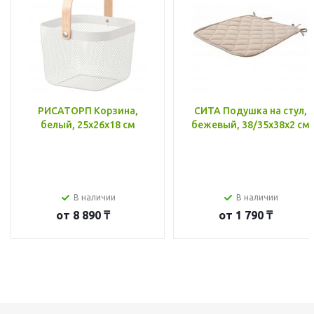
РИСАТОРП Корзина,
СИТА Подушка на стул,
белый, 25x26x18 см
бежевый, 38/35x38x2 см
В наличии
В наличии
от
8 890 ₸
от
1 790 ₸