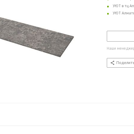
УЮТ в тц А
УЮТ Алмат
Наши менеджер
Поделит