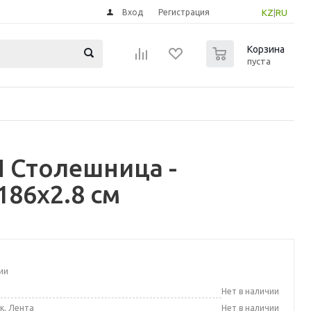
Вход
Регистрация
KZ
|
RU
0
Корзина
пуста
 Столешница -
86x2.8 см
ии
а
Нет в наличии
к, Лента
Нет в наличии