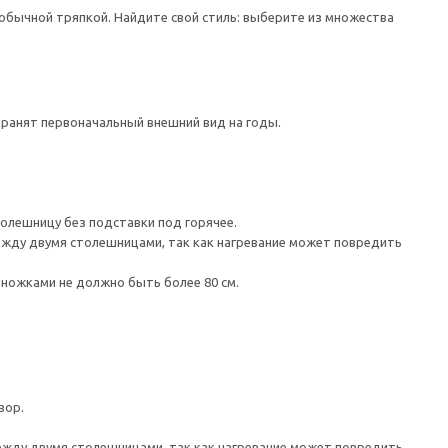
 обычной тряпкой. Найдите свой стиль: выберите из множества
хранят первоначальный внешний вид на годы.
толешницу без подставки под горячее.
ежду двумя столешницами, так как нагревание может повредить
ножками не должно быть более 80 см.
вор.
между двумя столешницами, так как нагревание может повредить