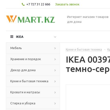
+7 727 31 22 666
Заказать звонок
Интернет магазин товаров
для дома
IKEA
Мебель
Кухни и бытовая техника
-
К
IKEA 003
Хранение и порядок
темно-сер
Декор для дома
Кухни и бытовая техника
Кровати и матрасы
Стирка и уборка