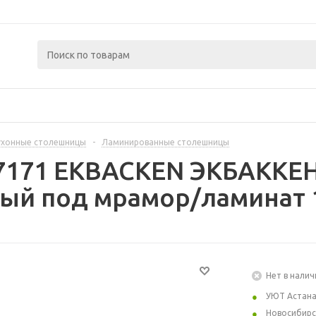
ухонные столешницы
-
Ламинированные столешницы
97171 EKBACKEN ЭКБАККЕН
ый под мрамор/ламинат 1
Нет в налич
УЮТ Астан
Новосибирс