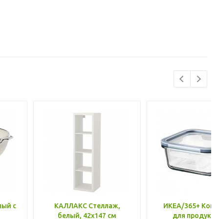
лый с
КАЛЛАКС Стеллаж,
ИКЕА/365+ Конт
белый, 42x147 см
для продукто