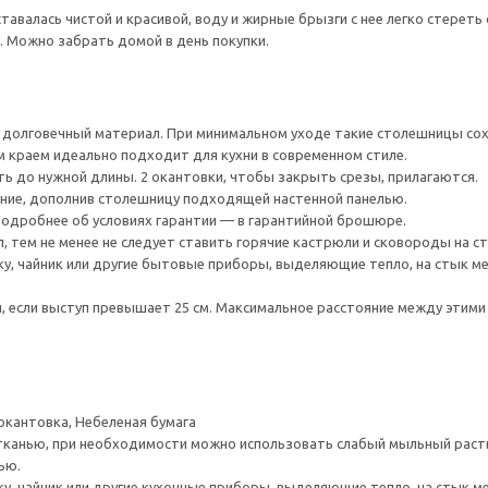
тавалась чистой и красивой, воду и жирные брызги с нее легко стереть
. Можно забрать домой в день покупки.
и долговечный материал. При минимальном уходе такие столешницы со
 краем идеально подходит для кухни в современном стиле.
 до нужной длины. 2 окантовки, чтобы закрыть срезы, прилагаются.
ние, дополнив столешницу подходящей настенной панелью.
 Подробнее об условиях гарантии — в гарантийной брошюре.
, тем не менее не следует ставить горячие кастрюли и сковороды на с
ку, чайник или другие бытовые приборы, выделяющие тепло, на стык м
если выступ превышает 25 см. Максимальное расстояние между этими 
окантовка, Небеленая бумага
тканью, при необходимости можно использовать слабый мыльный раст
ью.
ку, чайник или другие кухонные приборы, выделяющие тепло, на стык 