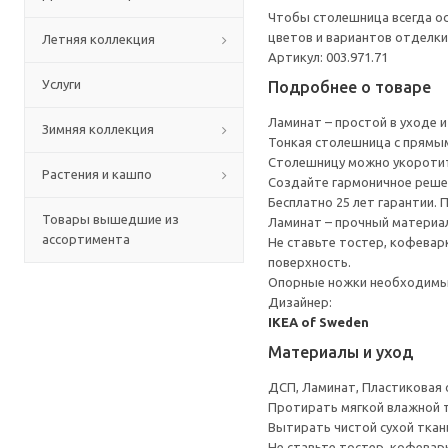
Чтобы столешница всегда ос
цветов и вариантов отделки
Летняя коллекция
Артикул: 003.971.71
Услуги
Подробнее о товаре
Ламинат – простой в уходе 
Зимняя коллекция
Тонкая столешница с прямым
Столешницу можно укоротить
Растения и кашпо
Создайте гармоничное реше
Бесплатно 25 лет гарантии.
Товары вышедшие из
Ламинат – прочный материал
ассортимента
Не ставьте тостер, кофевар
поверхность.
Опорные ножки необходимы, 
Дизайнер:
IKEA of Sweden
Материалы и уход
ДСП, Ламинат, Пластиковая 
Протирать мягкой влажной 
Вытирать чистой сухой ткан
Не ставьте тостер, кофевар