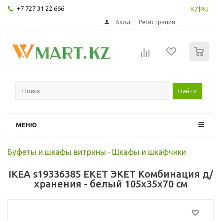
+7 727 31 22 666
KZ
|
RU
Вход
Регистрация
0
Найти
МЕНЮ
Буфеты и шкафы витрины
-
Шкафы и шкафчики
IKEA s19336385 EKET ЭКЕТ Комбинация д/
хранения - белый 105x35x70 см