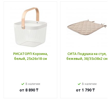
РИСАТОРП Корзина,
СИТА Подушка на стул,
белый, 25x26x18 см
бежевый, 38/35x38x2 см
В наличии
В наличии
от
8 890 ₸
от
1 790 ₸