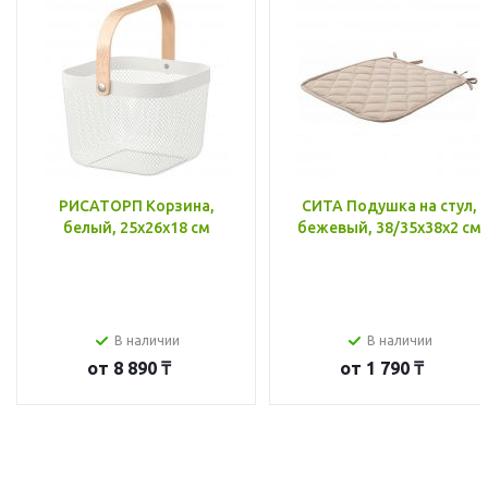
РИСАТОРП Корзина,
СИТА Подушка на стул,
белый, 25x26x18 см
бежевый, 38/35x38x2 см
В наличии
В наличии
от
8 890 ₸
от
1 790 ₸