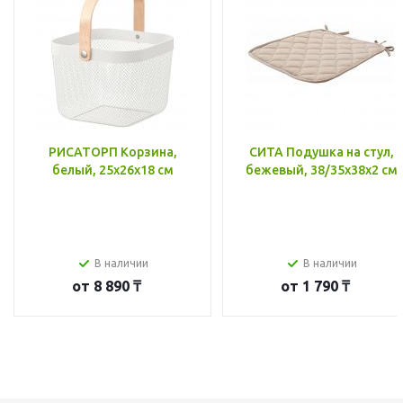
РИСАТОРП Корзина,
СИТА Подушка на стул,
белый, 25x26x18 см
бежевый, 38/35x38x2 см
В наличии
В наличии
от
8 890 ₸
от
1 790 ₸