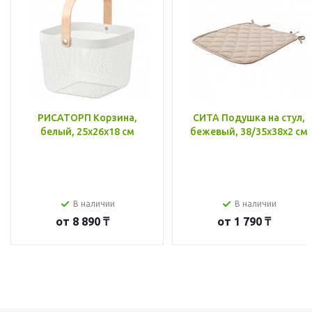
РИСАТОРП Корзина,
СИТА Подушка на стул,
белый, 25x26x18 см
бежевый, 38/35x38x2 см
В наличии
В наличии
от
8 890 ₸
от
1 790 ₸