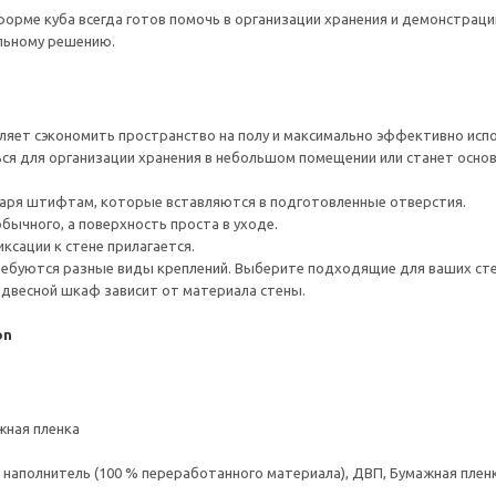
орме куба всегда готов помочь в организации хранения и демонстраци
льному решению.
ляет сэкономить пространство на полу и максимально эффективно испо
я для организации хранения в небольшом помещении или станет основ
даря штифтам, которые вставляются в подготовленные отверстия.
бычного, а поверхность проста в уходе.
ксации к стене прилагается.
ребуются разные виды креплений. Выберите подходящие для ваших стен 
одвесной шкаф зависит от материала стены.
on
жная пленка
аполнитель (100 % переработанного материала), ДВП, Бумажная пленк