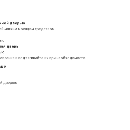
янной дверью
ой мягким моющим средством.
ью.
ная дверь
ью.
репления и подтягивайте их при необходимости.
вке
ой дверью