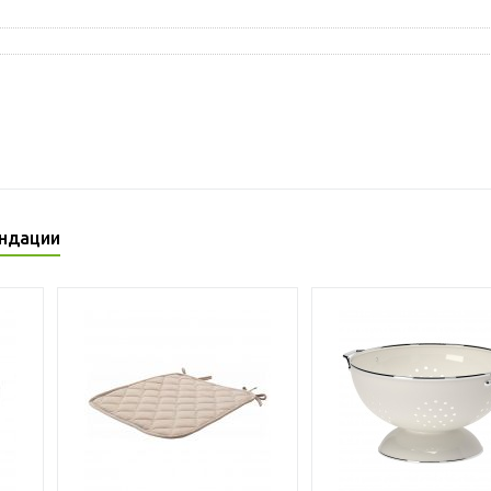
ндации