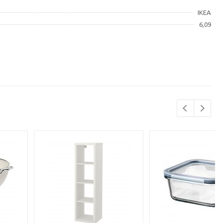
IKEA
6,09