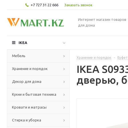
+7 727 31 22 666
Заказать звонок
Интернет магазин товаров
для дома
IKEA
Мебель
Хранение и порядок
-
Буфет
IKEA S093
Хранение и порядок
дверью, б
Декор для дома
Кухни и бытовая техника
Кровати и матрасы
Стирка и уборка