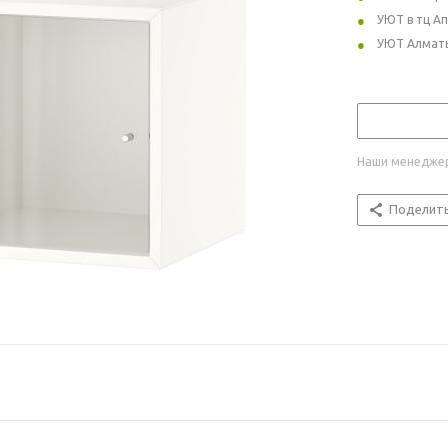
УЮТ в тц А
УЮТ Алмат
Наши менеджер
Поделит