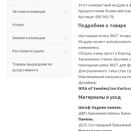
Этот компактный модуль в ф
предпочтение более нейтра
Летняя коллекция
Артикул: 093.363.76
Услуги
Подробнее о товаре
Настенная полка ЭКЕТ позво
Зимняя коллекция
Модуль может использоватьс
изменились.
Растения и кашпо
Сборка очень проста благо
Закаленное стекло прочнее о
Товары вышедшие из
Накладная шина ЭКЕТ для фи
ассортимента
Для различного типа стен т
Максимальная нагрузка на п
Дизайнер:
IKEA of Sweden/Jon Karlss
Материалы и уход
Шкаф
Задняя панель:
ДВП, Бумажная пленка, Бума
Панель:
ДСП, Сотовидный бумажный н
Накладная шина