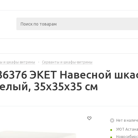
ы и шкафы витрины
-
Серванты и шкафы-витрины
36376 ЭКЕТ Навесной шка
елый, 35x35x35 см
Нет в налич
УЮТ Астан
Новосибирс