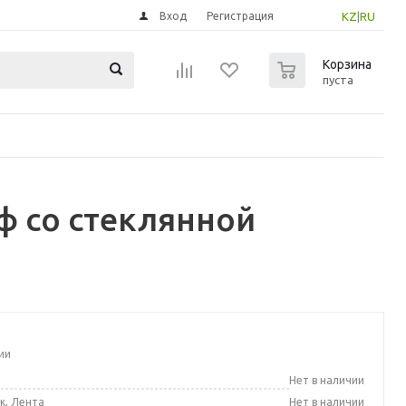
Вход
Регистрация
KZ
|
RU
0
Корзина
пуста
ф со стеклянной
ии
а
Нет в наличии
к, Лента
Нет в наличии