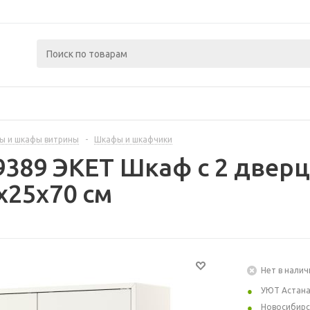
ы и шкафы витрины
-
Шкафы и шкафчики
9389 ЭКЕТ Шкаф с 2 дверц
x25x70 см
Нет в налич
УЮТ Астан
Новосибирс