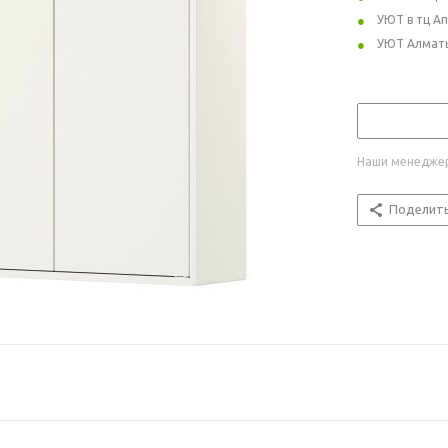
УЮТ в тц А
УЮТ Алмат
Наши менеджер
Поделит