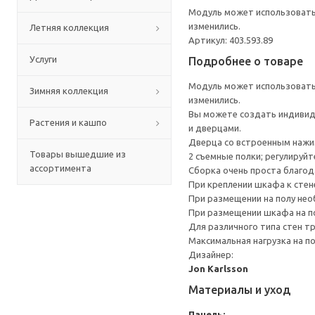
Модуль может использоватьс
изменились.
Летняя коллекция
Артикул: 403.593.89
Услуги
Подробнее о товаре
Модуль может использоватьс
Зимняя коллекция
изменились.
Вы можете создать индивид
Растения и кашпо
и дверцами.
Дверца со встроенным нажи
Товары вышедшие из
2 съемные полки; регулируй
ассортимента
Сборка очень проста благо
При креплении шкафа к стен
При размещении на полу не
При размещении шкафа на по
Для различного типа стен т
Максимальная нагрузка на п
Дизайнер:
Jon Karlsson
Материалы и уход
Панель: