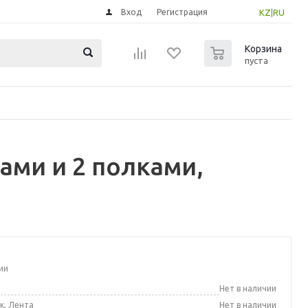
Вход
Регистрация
KZ
|
RU
0
Корзина
пуста
ами и 2 полками,
ии
а
Нет в наличии
к, Лента
Нет в наличии