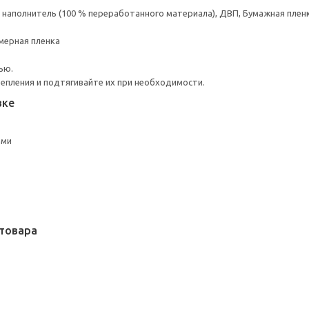
аполнитель (100 % переработанного материала), ДВП, Бумажная пленк
мерная пленка
ью.
репления и подтягивайте их при необходимости.
вке
ами
товара