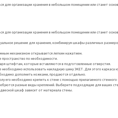
я для организации хранения в небольшом помещении или станет основ
я для организации хранения в небольшом помещении или станет основ
уальное решение для хранения, комбинируя шкафы различных размеро
мным механизмом открывается легким нажатием.
те пространство по необходимости.
даря штифтам, которые вставляются в подготовленные отверстия.
е необходимо использовать накладную шину ЭКЕТ. Для этого каркаса ну
обходимо дополнить ножками, продаются отдельно.
лу его необходимо крепить к стене с помощью прилагаемого стенного
ребуются разные виды креплений. Выберите подходящие для ваших стен 
одвесной шкаф зависит от материала стены.