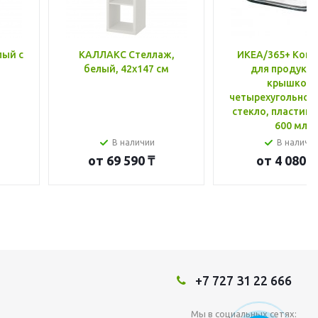
лый с
КАЛЛАКС Стеллаж,
ИКЕА/365+ Конт
белый, 42x147 см
для продукто
крышкой,
четырехугольной
стекло, пластик 
600 мл
В наличии
В наличи
от
69 590 ₸
от
4 080 ₸
+7 727 31 22 666
Мы в социальных сетях: