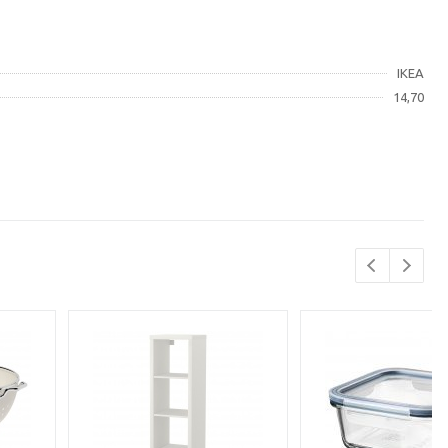
IKEA
14,70