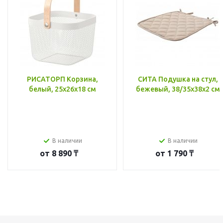
РИСАТОРП Корзина,
СИТА Подушка на стул,
белый, 25x26x18 см
бежевый, 38/35x38x2 см
В наличии
В наличии
от
8 890 ₸
от
1 790 ₸