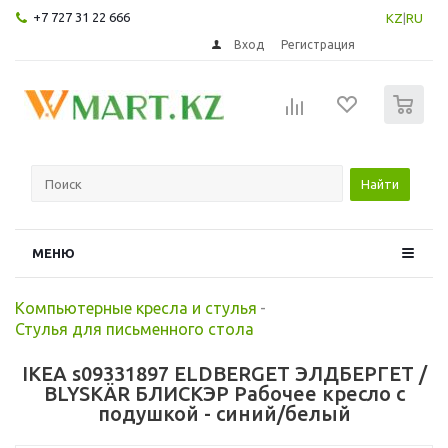
+7 727 31 22 666
KZ
|
RU
Вход
Регистрация
0
Найти
МЕНЮ
Компьютерные кресла и стулья
-
Стулья для письменного стола
IKEA s09331897 ELDBERGET ЭЛДБЕРГЕТ /
BLYSKÄR БЛИСКЭР Рабочее кресло c
подушкой - синий/белый