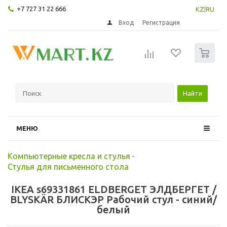
+7 727 31 22 666
KZ
|
RU
Вход
Регистрация
0
Найти
МЕНЮ
Компьютерные кресла и стулья
-
Стулья для письменного стола
IKEA s69331861 ELDBERGET ЭЛДБЕРГЕТ /
BLYSKÄR БЛИСКЭР Рабочий стул - синий/
белый