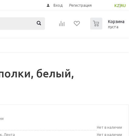
Вход
Регистрация
KZ
|
RU
0
Корзина
пуста
полки, белый,
ии
а
Нет в наличии
к, Лента
Нет в наличии