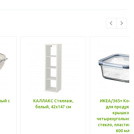
лый с
КАЛЛАКС Стеллаж,
ИКЕА/365+ Конт
белый, 42x147 см
для продукто
крышкой,
четырехугольной
стекло, пластик 
600 мл