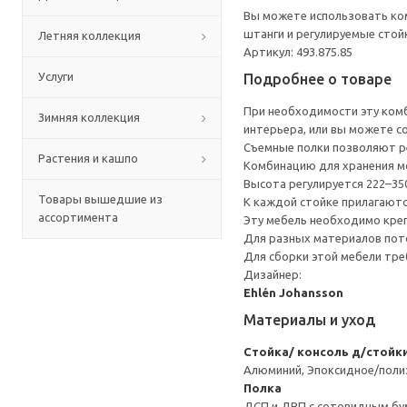
Вы можете использовать ком
штанги и регулируемые стой
Летняя коллекция
Артикул: 493.875.85
Услуги
Подробнее о товаре
При необходимости эту комб
Зимняя коллекция
интерьера, или вы можете с
Съемные полки позволяют ре
Растения и кашпо
Комбинацию для хранения мо
Высота регулируется 222–35
Товары вышедшие из
К каждой стойке прилагаютс
ассортимента
Эту мебель необходимо креп
Для разных материалов пото
Для сборки этой мебели тре
Дизайнер:
Ehlén Johansson
Материалы и уход
Стойка/ консоль д/стойк
Алюминий, Эпоксидное/пол
Полка
ДСП и ДВП с сотовидным бум