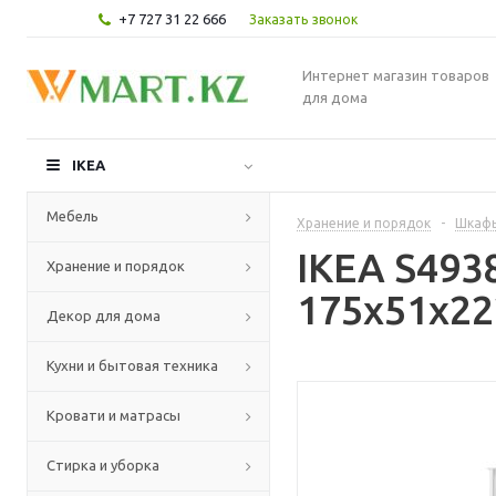
+7 727 31 22 666
Заказать звонок
Интернет магазин товаров
для дома
IKEA
Мебель
Хранение и порядок
-
Шкафы
IKEA S493
Хранение и порядок
175x51x22
Декор для дома
Кухни и бытовая техника
Кровати и матрасы
Стирка и уборка