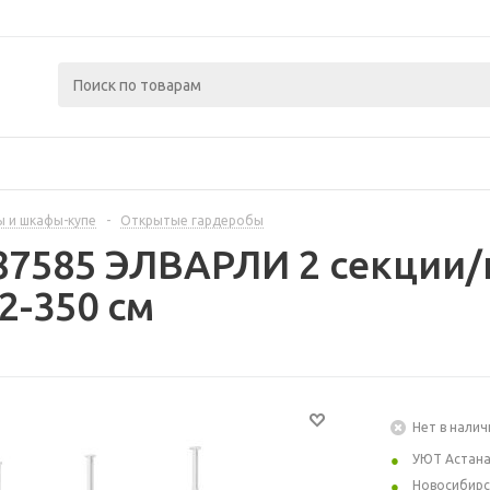
 и шкафы-купе
-
Открытые гардеробы
87585 ЭЛВАРЛИ 2 секции/
2-350 см
Нет в налич
УЮТ Астан
Новосибирс