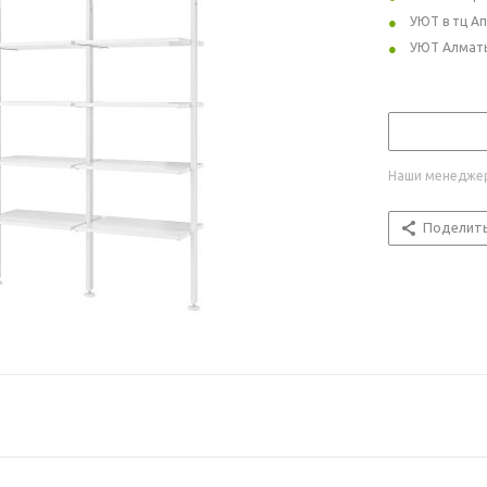
УЮТ в тц А
УЮТ Алмат
Наши менеджер
Поделит