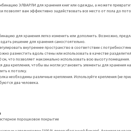
бинацию ЭЛВАРЛИ для хранения книг или одежды, а можете превратит
ки позволят вам эффективно задействовать все место от пола до пото
инацию для хранения легко изменить или дополнить. Возможно, пред
оздать решение для хранения самостоятельно.
гулировать внутреннее пространство в соответствии с потребностями
жно разместить вдоль стены или использовать в качестве разделителя
0 см, что позволяет максимально использовать всю высоту помещения.
я два крепления, чтобы вы могли установить элементы для хранения на
ить к потолку.
лка необходимы различные крепления. Используйте крепления (не при
буются два человека.
и
иэстерное порошковое покрытие
ажным наполнителем (100 % переработанной бумаги), Акриловая краск