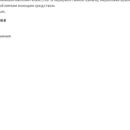
ой мягким моющим средством.
ью.
вке
анения