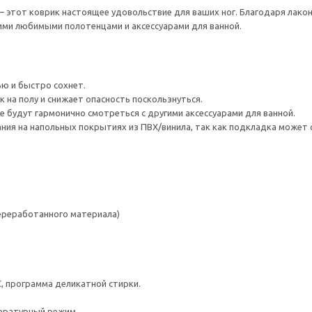
— этот коврик настоящее удовольствие для ваших ног. Благодаря лако
ими любимыми полотенцами и аксессуарами для ванной.
ю и быстро сохнет.
 на полу и снижает опасность поскользнуться.
е будут гармонично смотреться с другими аксессуарами для ванной.
ния на напольных покрытиях из ПВХ/винила, так как подкладка может о
переработанного материала)
C, программа деликатной стирки.
ературный режим.