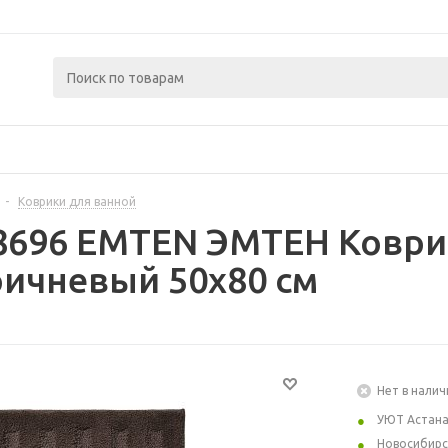
-
Коврики для ванной
8696 EMTEN ЭМТЕН Коврик
ичневый 50x80 см
Нет в налич
УЮТ Астан
Новосибирс