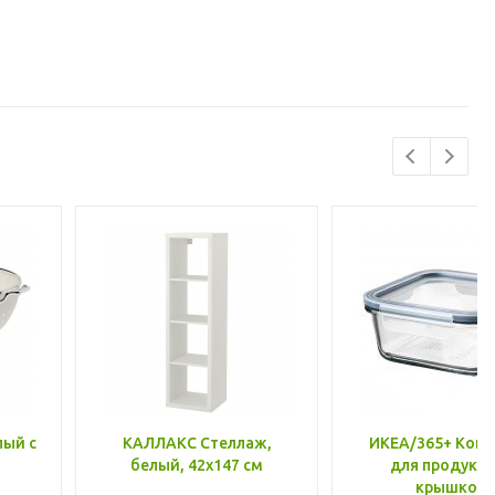
лый с
КАЛЛАКС Стеллаж,
ИКЕА/365+ Конт
белый, 42x147 см
для продукто
крышкой,