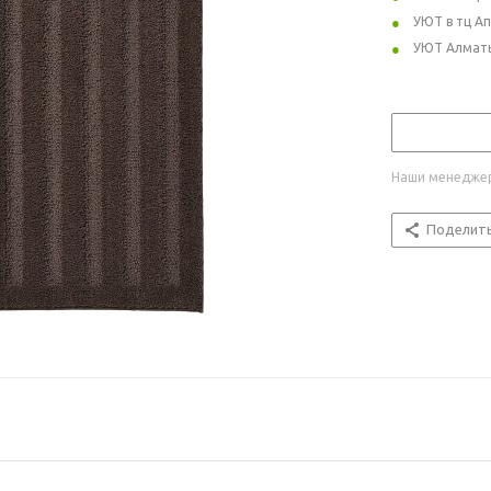
УЮТ в тц А
УЮТ Алмат
Наши менеджер
Поделит