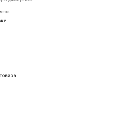
истке.
вке
товара