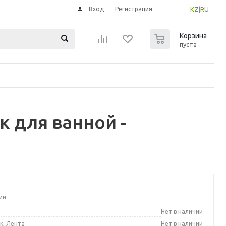
Вход
Регистрация
KZ
|
RU
0
Корзина
пуста
 для ванной -
ии
а
Нет в наличии
к, Лента
Нет в наличии