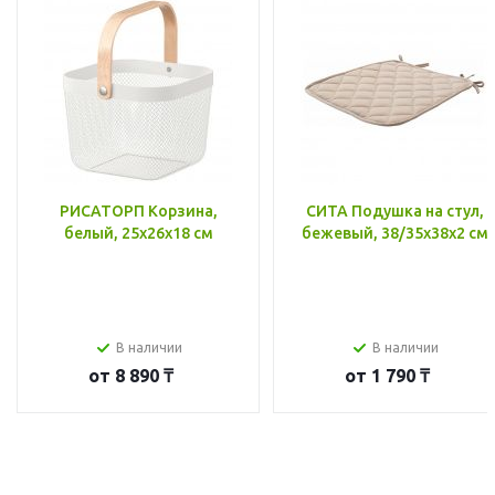
РИСАТОРП Корзина,
СИТА Подушка на стул,
белый, 25x26x18 см
бежевый, 38/35x38x2 см
В наличии
В наличии
от
8 890 ₸
от
1 790 ₸