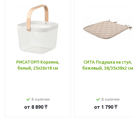
РИСАТОРП Корзина,
СИТА Подушка на стул,
белый, 25x26x18 см
бежевый, 38/35x38x2 см
В наличии
В наличии
от
8 890 ₸
от
1 790 ₸