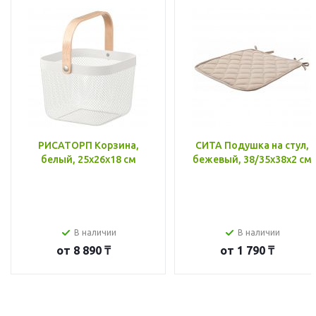
РИСАТОРП Корзина,
СИТА Подушка на стул,
белый, 25x26x18 см
бежевый, 38/35x38x2 см
В наличии
В наличии
от
8 890 ₸
от
1 790 ₸