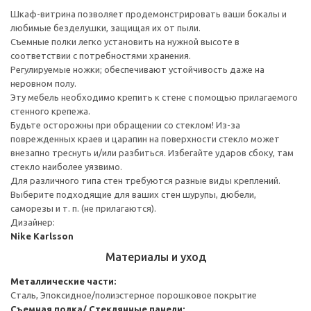
Шкаф-витрина позволяет продемонстрировать ваши бокалы и
любимые безделушки, защищая их от пыли.
Съемные полки легко установить на нужной высоте в
соответствии с потребностями хранения.
Регулируемые ножки; обеспечивают устойчивость даже на
неровном полу.
Эту мебель необходимо крепить к стене с помощью прилагаемого
стенного крепежа.
Будьте осторожны при обращении со стеклом! Из-за
поврежденных краев и царапин на поверхности стекло может
внезапно треснуть и/или разбиться. Избегайте ударов сбоку, там
стекло наиболее уязвимо.
Для различного типа стен требуются разные виды креплений.
Выберите подходящие для ваших стен шурупы, дюбели,
саморезы и т. п. (не прилагаются).
Дизайнер:
Nike Karlsson
Материалы и уход
Металлические части:
Сталь, Эпоксидное/полиэстерное порошковое покрытие
Съемная полка/ Стеклянные панели: