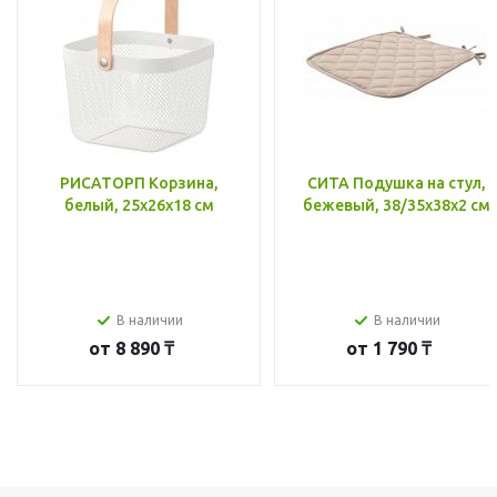
РИСАТОРП Корзина,
СИТА Подушка на стул,
белый, 25x26x18 см
бежевый, 38/35x38x2 см
В наличии
В наличии
от
8 890 ₸
от
1 790 ₸