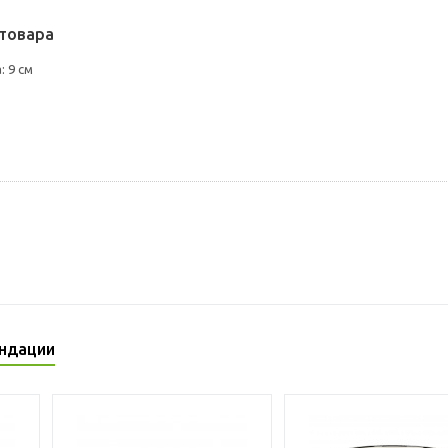
товара
 9 см
ндации