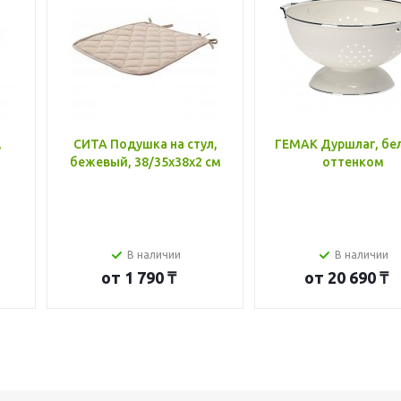
,
СИТА Подушка на стул,
ГЕМАК Дуршлаг, бе
бежевый, 38/35x38x2 см
оттенком
В наличии
В наличии
от
1 790 ₸
от
20 690 ₸