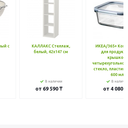
лый с
КАЛЛАКС Стеллаж,
ИКЕА/365+ Конт
белый, 42x147 см
для продукто
крышкой,
четырехугольной
стекло, пластик 
600 мл
В наличии
В наличи
от
69 590 ₸
от
4 080 ₸