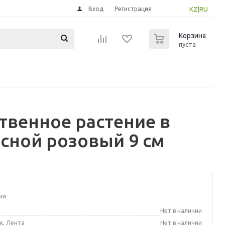
Вход
Регистрация
KZ
|
RU
0
Корзина
пуста
твенное растение в
сной розовый 9 см
ии
а
Нет в наличии
к, Лента
Нет в наличии