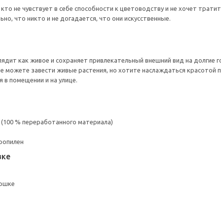
кто не чувствует в себе способности к цветоводству и не хочет трати
но, что никто и не догадается, что они искусственные.
лядит как живое и сохраняет привлекательный внешний вид на долгие г
не можете завести живые растения, но хотите наслаждаться красотой 
 в помещении и на улице.
 (100 % переработанного материала)
ропилен
вке
оршке