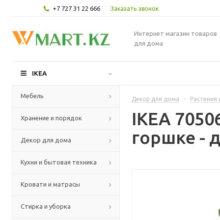
+7 727 31 22 666
Заказать звонок
Интернет магазин товаров
для дома
IKEA
Мебель
Декор для дома
-
Растения 
IKEA 7050
Хранение и порядок
горшке - 
Декор для дома
Кухни и бытовая техника
Кровати и матрасы
Стирка и уборка