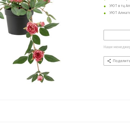
УЮТ в тц А
УЮТ Алмат
Наши менеджер
Поделит