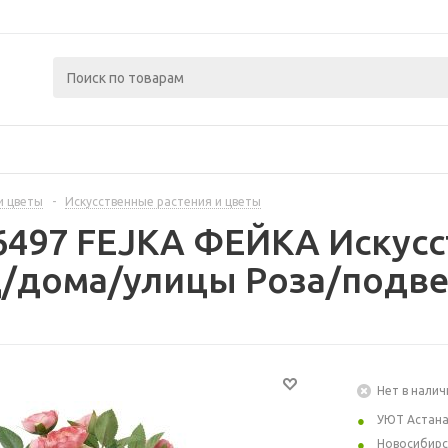
и цветы
-
Искусственные растения и цветы
6497 FEJKA ФЕЙКА Искусс
д/дома/улицы Роза/подве
Нет в налич
УЮТ Астан
Новосибирс