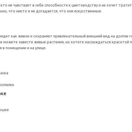
кто не чувствует в себе способности к цветоводству и не хочет трати
но, что никто и не догадается, что они искусственные.
лядит как живое и сохраняет привлекательный внешний вид на долгие г
не можете завести живые растения, но хотите наслаждаться красотой 
 в помещении и на улице.
раска
ропилен
вке
оршке