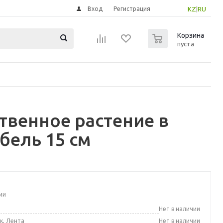
Вход
Регистрация
KZ
|
RU
0
Корзина
пуста
твенное растение в
бель 15 см
ии
а
Нет в наличии
к, Лента
Нет в наличии