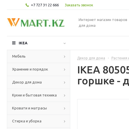
+7 727 31 22 666
Заказать звонок
Интернет магазин товаров
для дома
IKEA
Мебель
Декор для дома
-
Растения 
IKEA 8050
Хранение и порядок
горшке - 
Декор для дома
Кухни и бытовая техника
Кровати и матрасы
Стирка и уборка