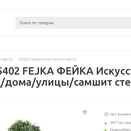
и цветы
-
Искусственные растения и цветы
5402 FEJKA ФЕЙКА Искусс
д/дома/улицы/самшит сте
Нет в налич
УЮТ Астан
Новосибирс