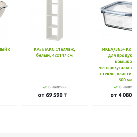
лый с
КАЛЛАКС Стеллаж,
ИКЕА/365+ Конт
белый, 42x147 см
для продукто
крышкой,
четырехугольной
стекло, пластик 
600 мл
В наличии
В наличи
от
69 590 ₸
от
4 080 ₸