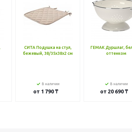
,
СИТА Подушка на стул,
ГЕМАК Дуршлаг, бе
бежевый, 38/35x38x2 см
оттенком
В наличии
В наличии
от
1 790 ₸
от
20 690 ₸