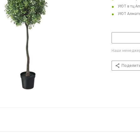
УЮТ в тц А
УЮТ Алмат
Наши менеджер
Поделит