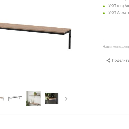
УЮТ в тц А
УЮТ Алмат
Наши менеджер
Поделит