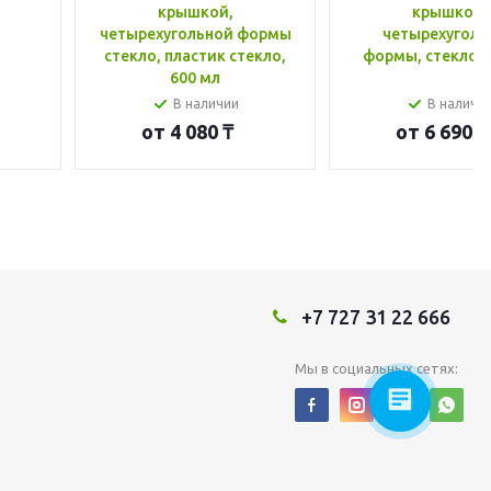
крышкой,
крышкой,
четырехугольной формы
четырехуголь
стекло, пластик стекло,
формы, стекло, 
600 мл
В наличии
В наличи
от
4 080 ₸
от
6 690 ₸
+7 727 31 22 666
Мы в социальных сетях: