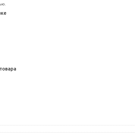
ью.
вке
товара