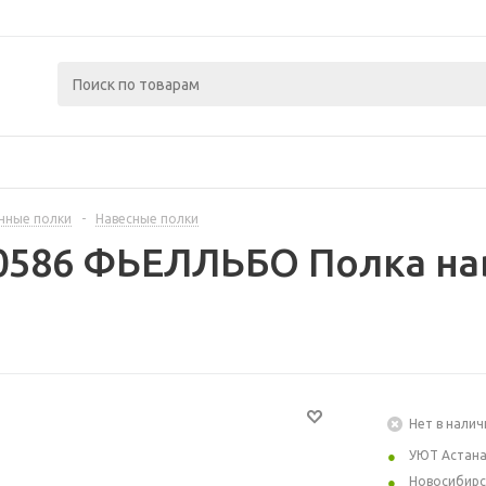
нные полки
-
Навесные полки
0586 ФЬЕЛЛЬБО Полка на
Нет в налич
УЮТ Астан
Новосибирс