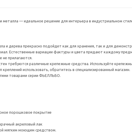
 и металла — идеальное решение для интерьера в индустриальном стил
ла и дерева прекрасно подойдет как для хранения, так и для демонст
риал. Естественные вариации фактуры и цвета придают каждому предм
е не прилагаются.
стен требуются различные крепежные средства. Используйте крепежны
ип креплений использовать, обратитесь в специализированный магазин.
гими товарами серии ФЬЕЛЛЬБО.
ерное порошковое покрытие
зрачный акриловый лак
ой мягким моющим средством.