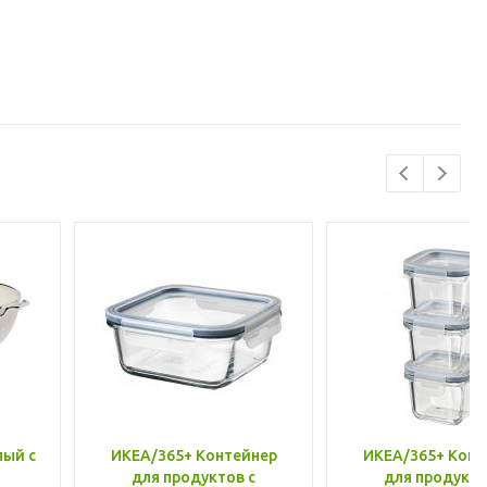
лый с
ИКЕА/365+ Контейнер
ИКЕА/365+ Конт
для продуктов с
для продукто