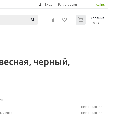
Вход
Регистрация
KZ
|
RU
0
Корзина
пуста
весная, черный,
ии
а
Нет в наличии
к, Лента
Нет в наличии