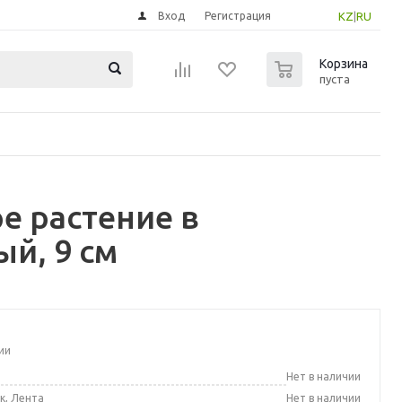
Вход
Регистрация
KZ
|
RU
0
Корзина
пуста
е растение в
й, 9 см
ии
а
Нет в наличии
к, Лента
Нет в наличии