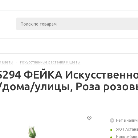
и цветы
-
Искусственные растения и цветы
5294 ФЕЙКА Искусственно
/дома/улицы, Роза розовы
Нет в налич
УЮТ Астан
Новосибирс