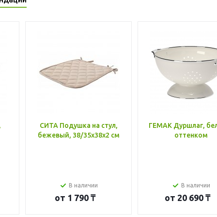
,
СИТА Подушка на стул,
ГЕМАК Дуршлаг, бе
бежевый, 38/35x38x2 см
оттенком
В наличии
В наличии
от
1 790 ₸
от
20 690 ₸