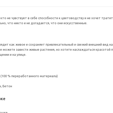
кто не чувствует в себе способности к цветоводству и не хочет трати
но, что никто и не догадается, что они искусственные.
лядит как живое и сохраняет привлекательный и свежий внешний вид на
не можете завести живые растения, но хотите наслаждаться красотой 
ении и на улице.
 (100 % переработанного материала)
, Бетон
вке
оршке