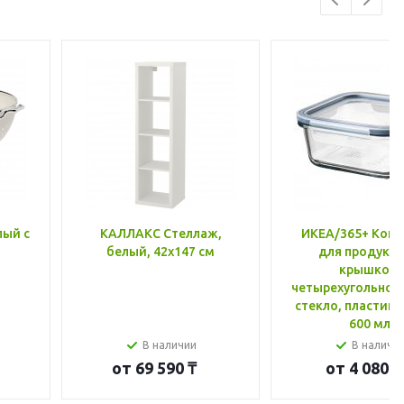
лый с
КАЛЛАКС Стеллаж,
ИКЕА/365+ Конт
белый, 42x147 см
для продукто
крышкой,
четырехугольной
стекло, пластик 
600 мл
В наличии
В наличи
от
69 590 ₸
от
4 080 ₸