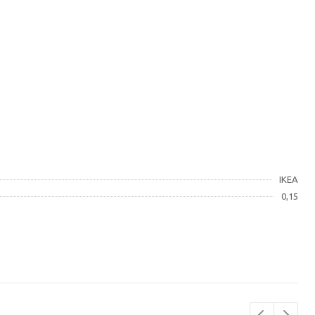
IKEA
0,15