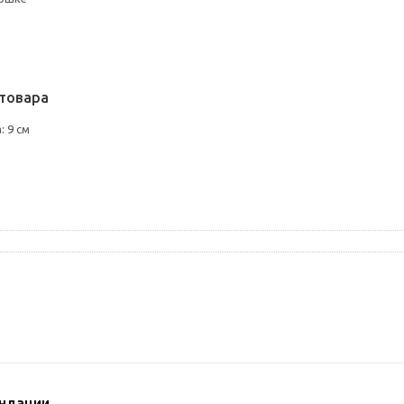
товара
 9 см
ндации