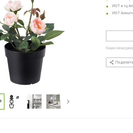
УЮТ в тц А
УЮТ Алмат
Наши менеджер
Поделит