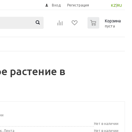
Вход
Регистрация
KZ
|
RU
0
Корзина
пуста
е растение в
ии
а
Нет в наличии
к, Лента
Нет в наличии