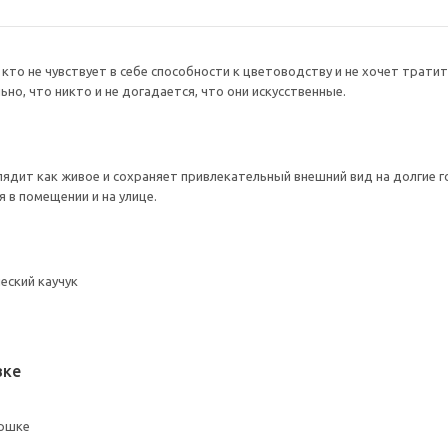
кто не чувствует в себе способности к цветоводству и не хочет трати
но, что никто и не догадается, что они искусственные.
лядит как живое и сохраняет привлекательный внешний вид на долгие г
 в помещении и на улице.
еский каучук
вке
оршке