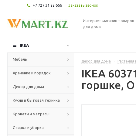
+7 727 31 22 666
Заказать звонок
Интернет магазин товаров
для дома
IKEA
Мебель
Декор для дома
-
Растения 
IKEA 6037
Хранение и порядок
горшке, О
Декор для дома
Кухни и бытовая техника
Кровати и матрасы
Стирка и уборка