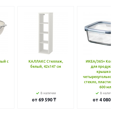
лый с
КАЛЛАКС Стеллаж,
ИКЕА/365+ Конт
белый, 42x147 см
для продукто
крышкой,
четырехугольной
стекло, пластик 
600 мл
В наличии
В наличи
от
69 590 ₸
от
4 080 ₸