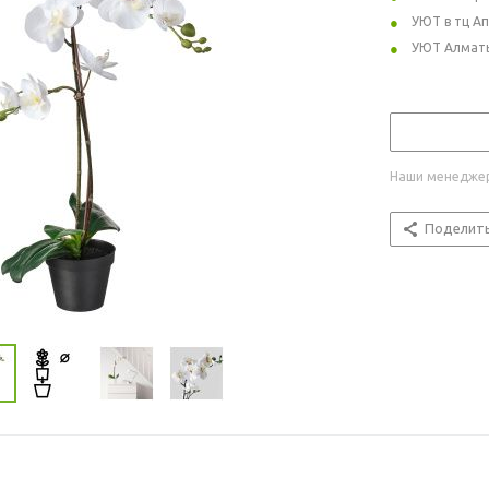
УЮТ в тц А
УЮТ Алмат
Наши менеджер
Поделит