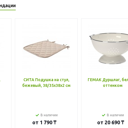
ндации
,
СИТА Подушка на стул,
ГЕМАК Дуршлаг, бе
бежевый, 38/35x38x2 см
оттенком
В наличии
В наличии
от
1 790 ₸
от
20 690 ₸