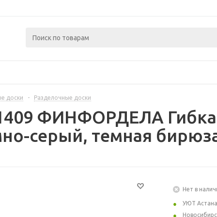
ые доски
-
Разделочные доски
81409 ФИНФОРДЕЛА Гибка
мно-серый, темная бирюза
Нет в налич
УЮТ Астан
Новосибирс