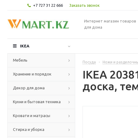
+7 727 31 22 666
Заказать звонок
Интернет магазин товаров
для дома
IKEA
Мебель
Посуда
-
Ножи и разделочн
IKEA 203
Хранение и порядок
доска, те
Декор для дома
Кухни и бытовая техника
Кровати и матрасы
Стирка и уборка