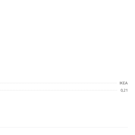
IKEA
0,21