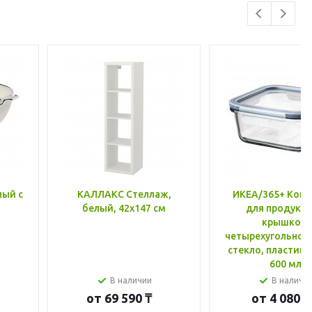
лый с
КАЛЛАКС Стеллаж,
ИКЕА/365+ Конт
белый, 42x147 см
для продукто
крышкой,
четырехугольной
стекло, пластик 
600 мл
В наличии
В наличи
от
69 590 ₸
от
4 080 ₸