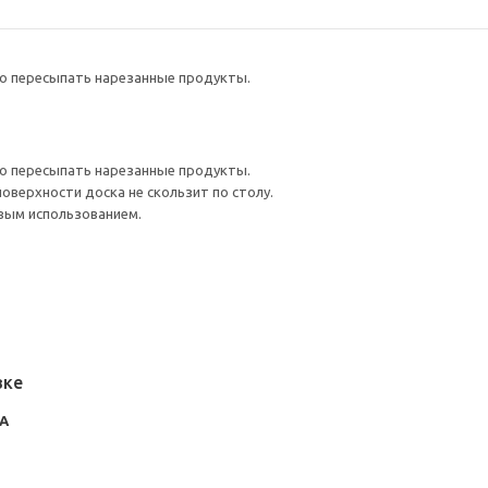
ко пересыпать нарезанные продукты.
ко пересыпать нарезанные продукты.
оверхности доска не скользит по столу.
вым использованием.
вке
А