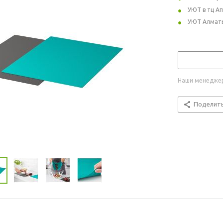
УЮТ в тц А
УЮТ Алмат
Наши менеджер
Поделит