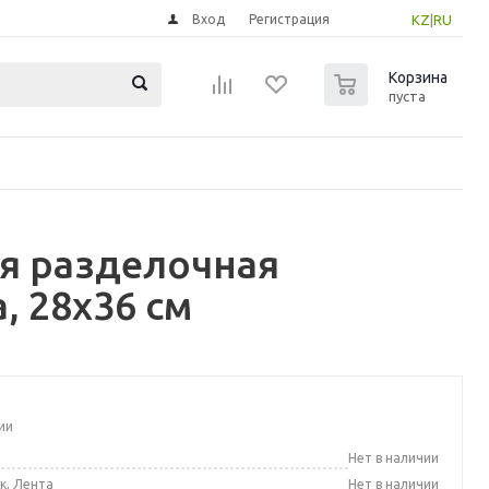
Вход
Регистрация
KZ
|
RU
0
Корзина
пуста
я разделочная
, 28x36 см
ии
а
Нет в наличии
к, Лента
Нет в наличии