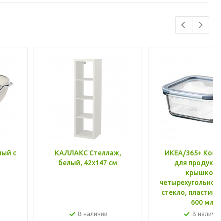
лый с
КАЛЛАКС Стеллаж,
ИКЕА/365+ Конт
белый, 42x147 см
для продукто
крышкой,
четырехугольной
стекло, пластик 
600 мл
В наличии
В наличи