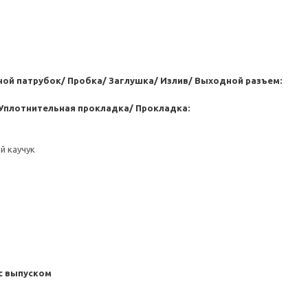
ой патрубок/ Пробка/ Заглушка/ Излив/ Выходной разъем:
Уплотнительная прокладка/ Прокладка:
й каучук
с выпуском