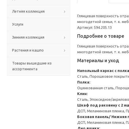
Летняя коллекция
Глянцевая поверхность отра
многодетной семьи, т. к. м
Услуги
Артикул: 594.205.13
Подробнее о товаре
Зимняя коллекция
Глянцевая поверхность отра
Растения и кашпо
многодетной семьи, т. к. м
Материалы и уход
Товары вышедшие из
ассортимента
Напольный каркас с полк
Сталь, Порошковое покрыт
Полка:
Оцинкованная сталь, Порош
Клин:
Сталь, Эпоксидное/акрилов
Шкаф под раковину с 2 я
ДСП, Меламиновая пленка, П
Боковая панель/ Нижняя п
ДСП, Меламиновая пленка, П
Дно ящика: