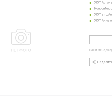
УЮТ Астан
Новосибирс
УЮТ в тц А
УЮТ Алмат
Наши менеджер
Поделит