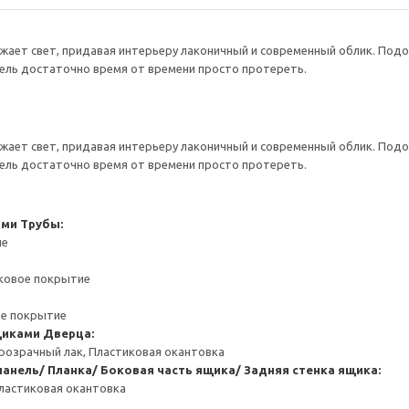
жает свет, придавая интерьеру лаконичный и современный облик. Под
ебель достаточно время от времени просто протереть.
жает свет, придавая интерьеру лаконичный и современный облик. Под
ебель достаточно время от времени просто протереть.
ами
Трубы:
ие
ковое покрытие
ое покрытие
щиками
Дверца:
розрачный лак, Пластиковая окантовка
анель/ Планка/ Боковая часть ящика/ Задняя стенка ящика:
ластиковая окантовка