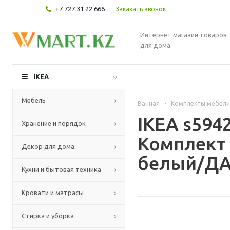
+7 727 31 22 666
Заказать звонок
Интернет магазин товаров
для дома
IKEA
Мебель
Ванная
-
Комплекты мебели
IKEA s59
Хранение и порядок
Комплект 
Декор для дома
белый/ДА
Кухни и бытовая техника
Кровати и матрасы
Стирка и уборка