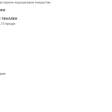
иэстерное порошковое покрытие
вке
N ТВЭЛЛЕН
,13 предм
ками