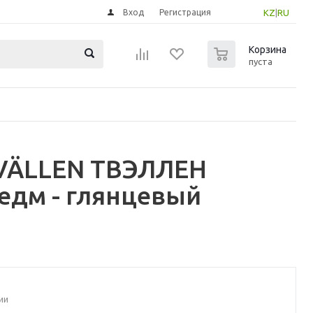
Вход
Регистрация
KZ
|
RU
0
Корзина
пуста
TVÄLLEN ТВЭЛЛЕН
едм - глянцевый
ии