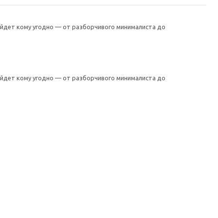
ойдет кому угодно — от разборчивого минималиста до
ойдет кому угодно — от разборчивого минималиста до