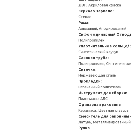
ДВП, Акриловая краска
Зеркало
Зеркало:
Стекло
Рама:
Алюминий, Анодированый
Сифон одинарный
Отводн
Полипропилен
Уплотнительное кольцо/ 
Синтетический каучук
Сливная труба:
Полипропилен, Синтетически
Ситечко:
Нержавеющая сталь
Прокладки:
Вспененный полиэтилен
Инструмент для сборки:
Пластмасса АБС
Одинарная раковина
Керамика., Цветная глазурь
Смеситель для раковины 
Латунь, Металлизированный
Ручка