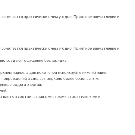
сочетается практически с чем угодно. Приятное впечатление и
сочетается практически с чем угодно. Приятное впечатление и
чно создают ощущение беспорядка.
ерхнем ящике, а для полотенец используйте нижний ящик.
т повреждений и сделает зеркало более безопасным.
еньше воды и энергии.
чей.
ствлять в соответствии с местными строительными и