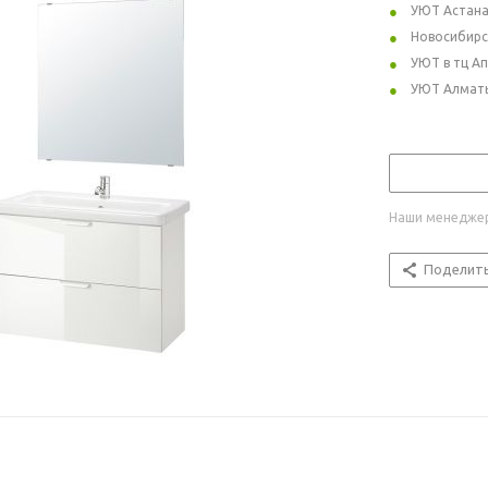
УЮТ Астан
Новосибирс
УЮТ в тц А
УЮТ Алмат
Наши менеджер
Поделит