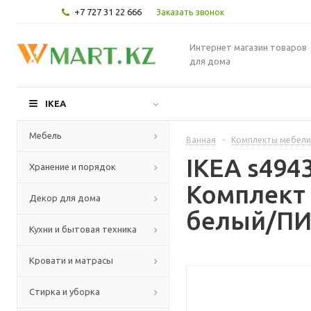
+7 727 31 22 666
Заказать звонок
Интернет магазин товаров
для дома
IKEA
Мебель
Ванная
-
Комплекты мебели
IKEA s49
Хранение и порядок
Комплект 
Декор для дома
белый/ПИ
Кухни и бытовая техника
Кровати и матрасы
Стирка и уборка