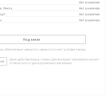
а
Нет в наличии
к, Лента
Нет в наличии
порт
Нет в наличии
ы
Нет в наличии
Под заказ
ы обязательно свяжутся с вами и уточнят условия заказа
Цена действительна только для интернет-магазина и может
ься
отличаться от цен в розничных магазинах