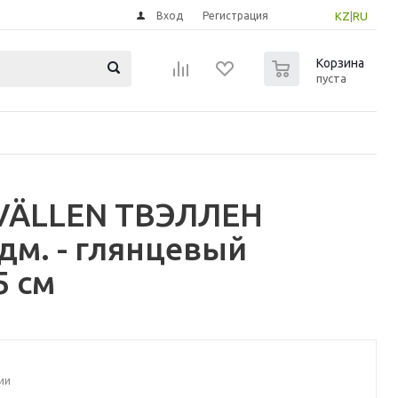
Вход
Регистрация
KZ
|
RU
0
Корзина
пуста
TVÄLLEN ТВЭЛЛЕН
дм. - глянцевый
5 см
ии