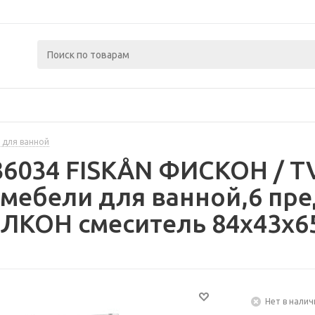
 для ванной
436034 FISKÅN ФИСКОН / 
мебели для ванной,6 пре
ЛКОН смеситель 84x43x6
Нет в налич