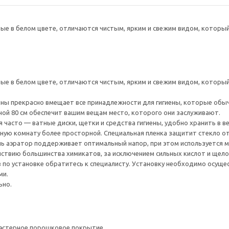
 в белом цвете, отличаются чистым, ярким и свежим видом, который 
 в белом цвете, отличаются чистым, ярким и свежим видом, который 
ны прекрасно вмещает все принадлежности для гигиены, которые обы
ой 80 см обеспечит вашим вещам место, которого они заслуживают.
 часто — ватные диски, щетки и средства гигиены, удобно хранить в в
ную комнату более просторной. Специальная пленка защитит стекло о
ь аэратор поддерживает оптимальный напор, при этом используется м
йствию большинства химикатов, за исключением сильных кислот и щело
 по установке обратитесь к специалисту. Установку необходимо осуще
ми.
ьно.
иэстерное порошковое покрытие