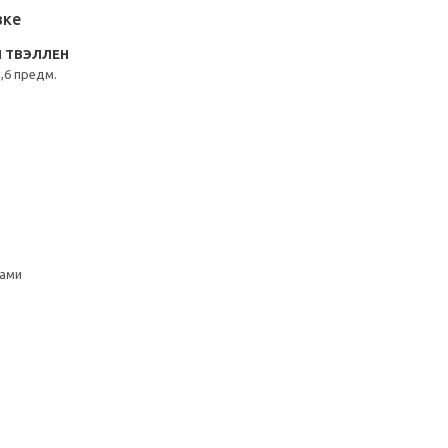
вке
N ТВЭЛЛЕН
,6 предм.
ками