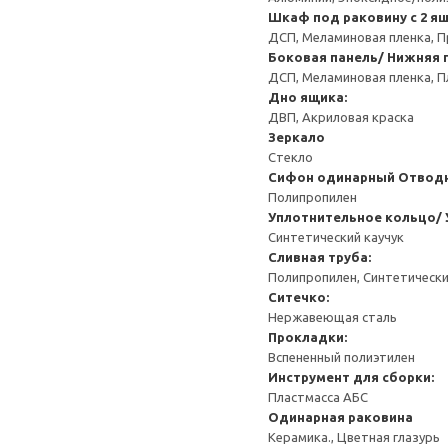
Шкаф под раковину с 2 я
ДСП, Меламиновая пленка, П
Боковая панель/ Нижняя п
ДСП, Меламиновая пленка, П
Дно ящика:
ДВП, Акриловая краска
Зеркало
Стекло
Сифон одинарный
Отводн
Полипропилен
Уплотнительное кольцо/ 
Синтетический каучук
Сливная труба:
Полипропилен, Синтетически
Ситечко:
Нержавеющая сталь
Прокладки:
Вспененный полиэтилен
Инструмент для сборки:
Пластмасса АБС
Одинарная раковина
Керамика., Цветная глазурь