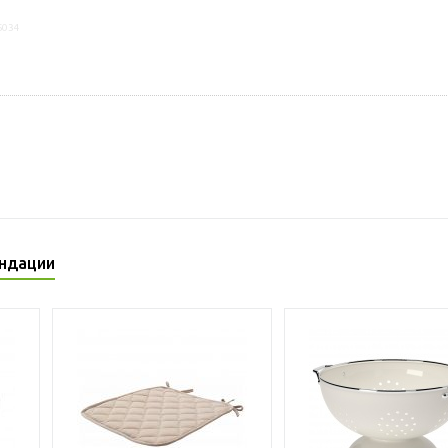
6034
ндации