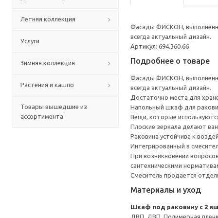
Летняя коллекция
Фасады ФИСКОН, выполненные
всегда актуальный дизайн.
Услуги
Артикул: 694.360.66
Подробнее о товаре
Зимняя коллекция
Фасады ФИСКОН, выполненные
Растения и кашпо
всегда актуальный дизайн.
Достаточно места для хране
Товары вышедшие из
Напольный шкаф для ракови
ассортимента
Вещи, которые используются
Плоские зеркала делают ван
Раковина устойчива к возде
Интегрированный в смесител
При возникновении вопросов
сантехническими норматива
Смеситель продается отдел
Материалы и уход
Шкаф под раковину с 2 я
ДВП, ДВП, Полимерная пленк