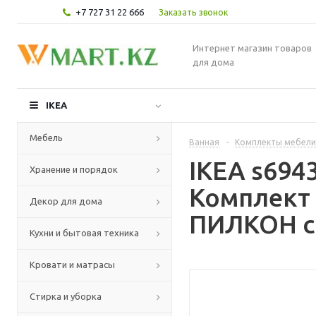
+7 727 31 22 666
Заказать звонок
Интернет магазин товаров
для дома
IKEA
Мебель
Ванная
-
Комплекты мебели
IKEA s69
Хранение и порядок
Комплект 
Декор для дома
ПИЛКОН см
Кухни и бытовая техника
Кровати и матрасы
Стирка и уборка