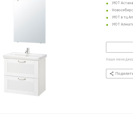
УЮТ Астан
Новосибирс
УЮТ в тц А
УЮТ Алмат
Наши менеджер
Поделит