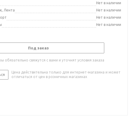
а
Нет в наличии
к, Лента
Нет в наличии
порт
Нет в наличии
ы
Нет в наличии
Под заказ
ы обязательно свяжутся с вами и уточнят условия заказа
Цена действительна только для интернет-магазина и может
ься
отличаться от цен в розничных магазинах