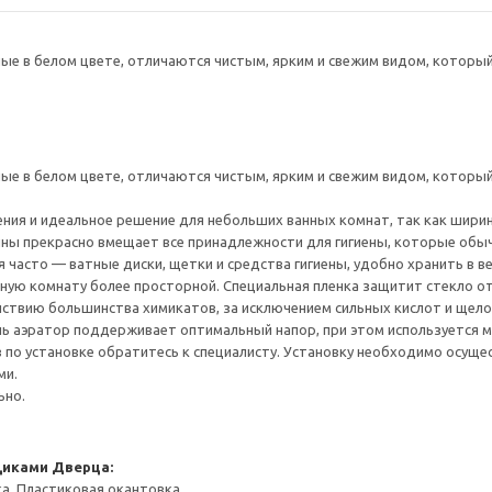
 в белом цвете, отличаются чистым, ярким и свежим видом, который 
 в белом цвете, отличаются чистым, ярким и свежим видом, который 
ния и идеальное решение для небольших ванных комнат, так как ширин
ны прекрасно вмещает все принадлежности для гигиены, которые обы
 часто — ватные диски, щетки и средства гигиены, удобно хранить в в
ную комнату более просторной. Специальная пленка защитит стекло о
йствию большинства химикатов, за исключением сильных кислот и щело
ь аэратор поддерживает оптимальный напор, при этом используется м
 по установке обратитесь к специалисту. Установку необходимо осуще
ми.
ьно.
щиками
Дверца:
а, Пластиковая окантовка