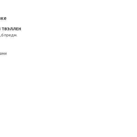
вке
N ТВЭЛЛЕН
,6 предм.
ками