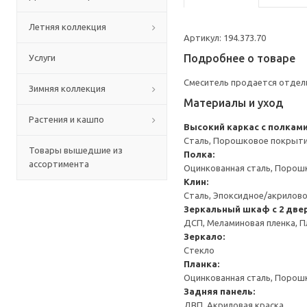
Летняя коллекция
Артикул: 194.373.70
Подробнее о товаре
Услуги
Смеситель продается отдел
Зимняя коллекция
Материалы и уход
Растения и кашпо
Высокий каркас с полкам
Сталь, Порошковое покрыт
Товары вышедшие из
Полка:
ассортимента
Оцинкованная сталь, Порош
Клин:
Сталь, Эпоксидное/акрилов
Зеркальный шкаф с 2 две
ДСП, Меламиновая пленка, П
Зеркало:
Стекло
Планка:
Оцинкованная сталь, Порош
Задняя панель:
ДВП, Акриловая краска