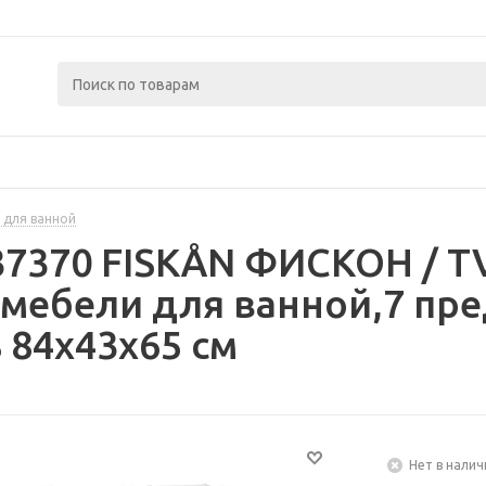
 для ванной
437370 FISKÅN ФИСКОН / 
мебели для ванной,7 пр
 84x43x65 см
Нет в налич