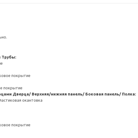
ьно.
и
Трубы:
ие
ковое покрытие
ое покрытие
рцами
Дверца/ Верхняя/нижняя панель/ Боковая панель/ Полка:
ластиковая окантовка
ковое покрытие