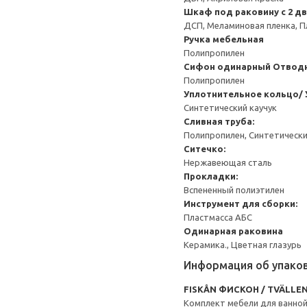
Шкаф под раковину с 2 д
ДСП, Меламиновая пленка, П
Ручка мебельная
Полипропилен
Сифон одинарный
Отводн
Полипропилен
Уплотнительное кольцо/ 
Синтетический каучук
Сливная труба:
Полипропилен, Синтетически
Ситечко:
Нержавеющая сталь
Прокладки:
Вспененный полиэтилен
Инструмент для сборки:
Пластмасса АБС
Одинарная раковина
Керамика., Цветная глазурь
Информация об упако
FISKÅN ФИСКОН / TVÄLLE
Комплект мебели для ванной