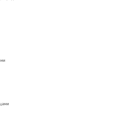
ами
рцами