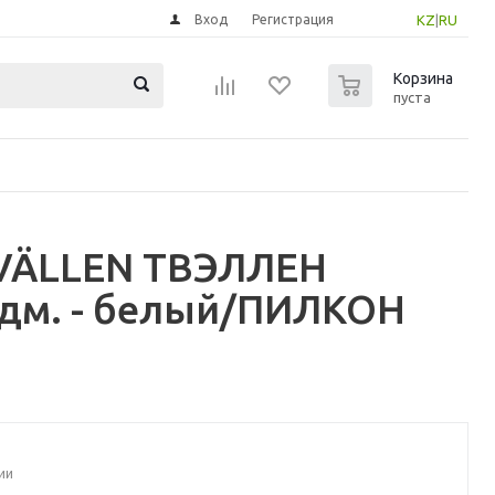
Вход
Регистрация
KZ
|
RU
0
Корзина
пуста
TVÄLLEN ТВЭЛЛЕН
едм. - белый/ПИЛКОН
ии