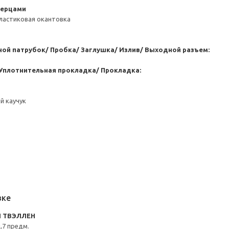
верцами
ластиковая окантовка
ой патрубок/ Пробка/ Заглушка/ Излив/ Выходной разъем:
Уплотнительная прокладка/ Прокладка:
й каучук
вке
N ТВЭЛЛЕН
,7 предм.