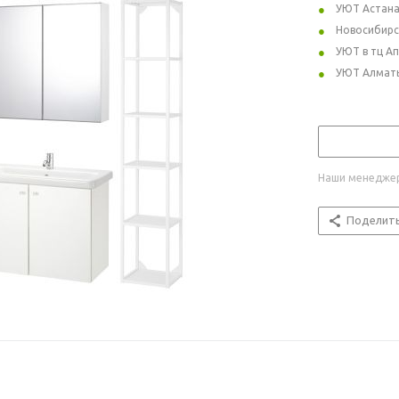
УЮТ Астан
Новосибирс
УЮТ в тц А
УЮТ Алмат
Наши менеджер
Поделит