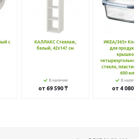
лый с
КАЛЛАКС Стеллаж,
ИКЕА/365+ Конт
белый, 42x147 см
для продукто
крышкой,
четырехугольной
стекло, пластик 
600 мл
В наличии
В наличи
от
69 590 ₸
от
4 080 ₸