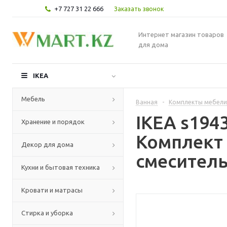
+7 727 31 22 666
Заказать звонок
Интернет магазин товаров
для дома
IKEA
Мебель
Ванная
-
Комплекты мебели
IKEA s19
Хранение и порядок
Комплект 
Декор для дома
смеситель
Кухни и бытовая техника
Кровати и матрасы
Стирка и уборка