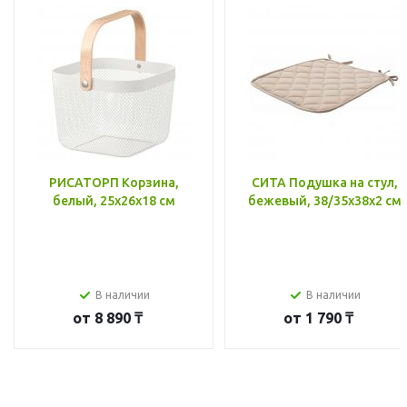
РИСАТОРП Корзина,
СИТА Подушка на стул,
белый, 25x26x18 см
бежевый, 38/35x38x2 см
В наличии
В наличии
от
8 890 ₸
от
1 790 ₸