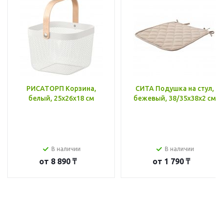
РИСАТОРП Корзина,
СИТА Подушка на стул,
белый, 25x26x18 см
бежевый, 38/35x38x2 см
В наличии
В наличии
от
8 890 ₸
от
1 790 ₸