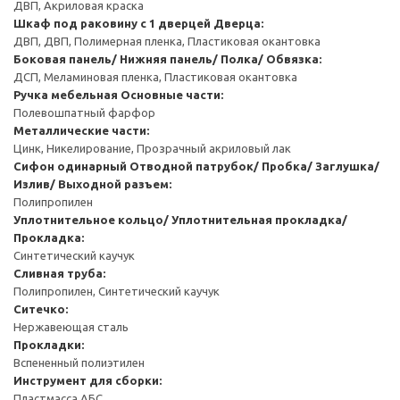
ДВП, Акриловая краска
Шкаф под раковину с 1 дверцей
Дверца:
ДВП, ДВП, Полимерная пленка, Пластиковая окантовка
Боковая панель/ Нижняя панель/ Полка/ Обвязка:
ДСП, Меламиновая пленка, Пластиковая окантовка
Ручка мебельная
Основные части:
Полевошпатный фарфор
Металлические части:
Цинк, Никелирование, Прозрачный акриловый лак
Сифон одинарный
Отводной патрубок/ Пробка/ Заглушка/
Излив/ Выходной разъем:
Полипропилен
Уплотнительное кольцо/ Уплотнительная прокладка/
Прокладка:
Синтетический каучук
Сливная труба:
Полипропилен, Синтетический каучук
Ситечко:
Нержавеющая сталь
Прокладки:
Вспененный полиэтилен
Инструмент для сборки:
Пластмасса АБС