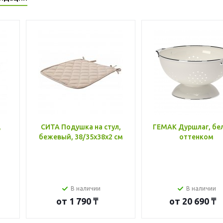
,
СИТА Подушка на стул,
ГЕМАК Дуршлаг, бе
бежевый, 38/35x38x2 см
оттенком
В наличии
В наличии
от
1 790 ₸
от
20 690 ₸