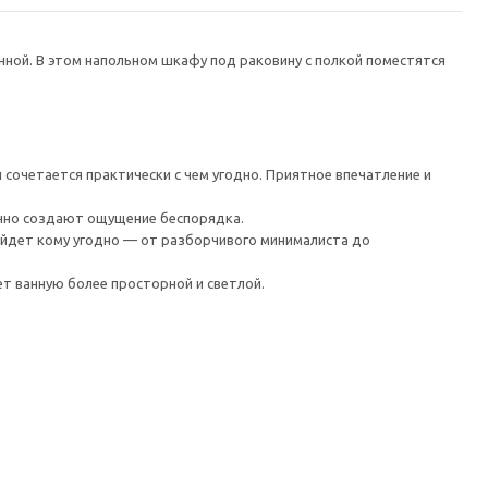
ной. В этом напольном шкафу под раковину с полкой поместятся
сочетается практически с чем угодно. Приятное впечатление и
чно создают ощущение беспорядка.
ойдет кому угодно — от разборчивого минималиста до
т ванную более просторной и светлой.