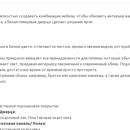
егкостью создавать комбинации мебели, чтобы обновить интерьер ван
а, а белая глянцевая дверца сделает решение ярче.
 в белом цвете, отличаются чистым, ярким и свежим видом, который 
ны прекрасно вмещает все принадлежности для гигиены, которые обы
жает свет, придавая интерьеру лаконичный и современный облик. Под
ебель достаточно время от времени просто протереть.
ренние сборы, например, бритье или нанесение макияжа, а также делае
ьно.
иэстерное порошковое покрытие
Дверца:
розрачный лак, Пластиковая окантовка
Боковая панель/ Полка:
ластиковая окантовка