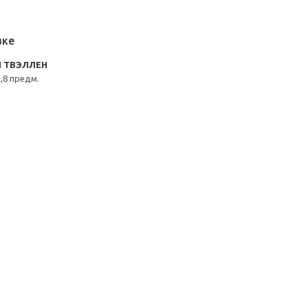
вке
N ТВЭЛЛЕН
,8 предм.