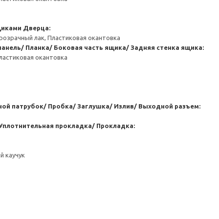
щиками
Дверца:
розрачный лак, Пластиковая окантовка
анель/ Планка/ Боковая часть ящика/ Задняя стенка ящика:
ластиковая окантовка
ой патрубок/ Пробка/ Заглушка/ Излив/ Выходной разъем:
Уплотнительная прокладка/ Прокладка:
й каучук