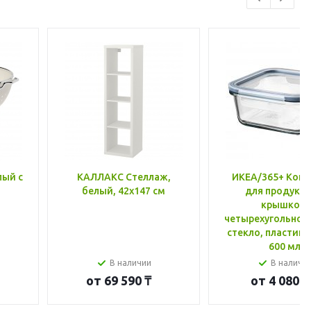
лый с
КАЛЛАКС Стеллаж,
ИКЕА/365+ Конт
белый, 42x147 см
для продукто
крышкой,
четырехугольной
стекло, пластик 
600 мл
В наличии
В наличи
от
69 590 ₸
от
4 080 ₸