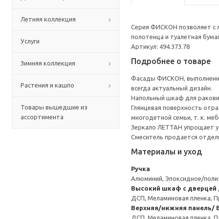
Летняя коллекция
Серия ФИСКОН позволяет с л
полотенца и туалетная бумаг
Услуги
Артикул: 494.373.78
Подробнее о товаре
Зимняя коллекция
Фасады ФИСКОН, выполненные
Растения и кашпо
всегда актуальный дизайн.
Напольный шкаф для ракови
Товары вышедшие из
Глянцевая поверхность отра
ассортимента
многодетной семьи, т. к. м
Зеркало ЛЕТТАН упрощает ут
Смеситель продается отдел
Материалы и уход
Ручка
Алюминий, Эпоксидное/пол
Высокий шкаф с дверцей
ДСП, Меламиновая пленка, П
Верхняя/нижняя панель/ 
ДСП, Меламиновая пленка, П