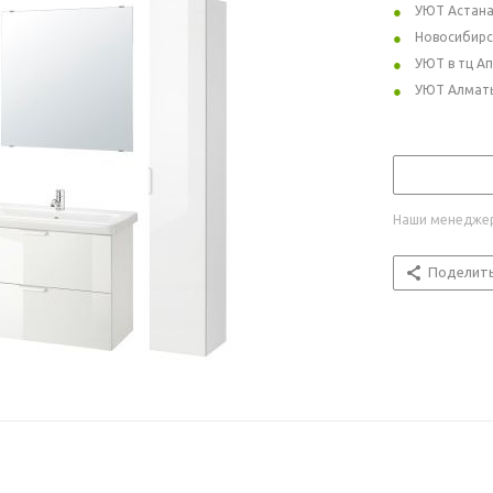
УЮТ Астан
Новосибирс
УЮТ в тц А
УЮТ Алмат
Наши менеджер
Поделит