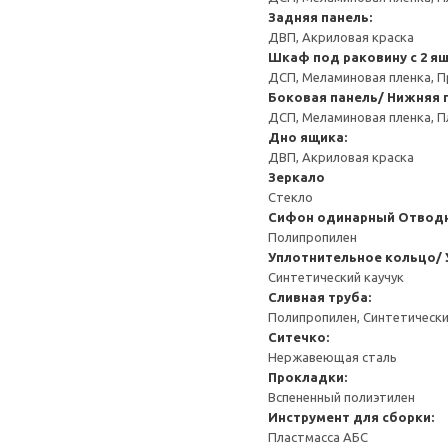
Задняя панель:
ДВП, Акриловая краска
Шкаф под раковину с 2 я
ДСП, Меламиновая пленка, П
Боковая панель/ Нижняя п
ДСП, Меламиновая пленка, П
Дно ящика:
ДВП, Акриловая краска
Зеркало
Стекло
Сифон одинарный
Отводн
Полипропилен
Уплотнительное кольцо/ 
Синтетический каучук
Сливная труба:
Полипропилен, Синтетически
Ситечко:
Нержавеющая сталь
Прокладки:
Вспененный полиэтилен
Инструмент для сборки:
Пластмасса АБС