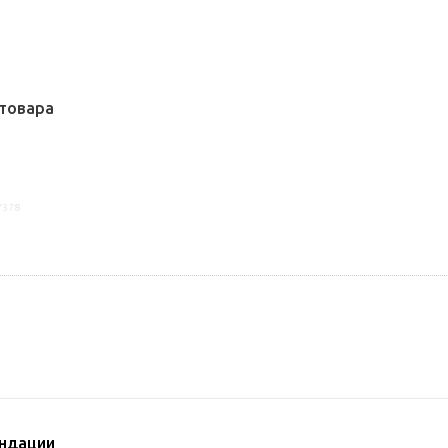
товара
7378
ндации