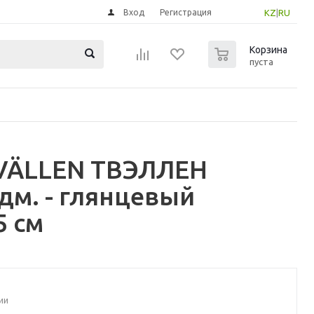
Вход
Регистрация
KZ
|
RU
0
Корзина
пуста
TVÄLLEN ТВЭЛЛЕН
дм. - глянцевый
5 см
ии