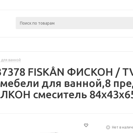
 для ванной
437378 FISKÅN ФИСКОН / 
мебели для ванной,8 пре
ЛКОН смеситель 84x43x6
Нет в налич