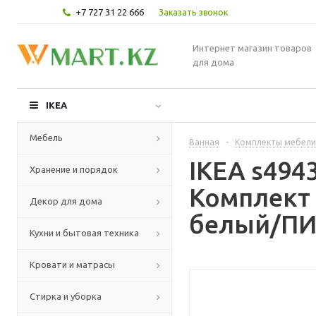
+7 727 31 22 666
Заказать звонок
Интернет магазин товаров
для дома
IKEA
Мебель
Ванная
-
Комплекты мебели
IKEA s49
Хранение и порядок
Комплект 
Декор для дома
белый/ПИ
Кухни и бытовая техника
Кровати и матрасы
Стирка и уборка