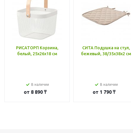
РИСАТОРП Корзина,
СИТА Подушка на стул,
белый, 25x26x18 см
бежевый, 38/35x38x2 см
В наличии
В наличии
от
8 890 ₸
от
1 790 ₸