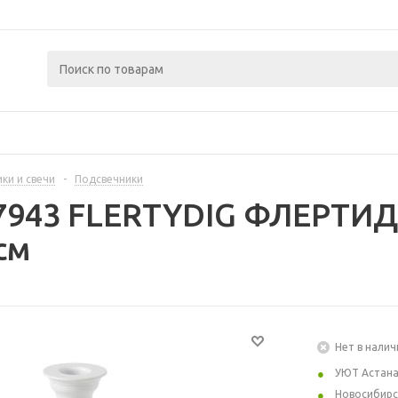
ки и свечи
-
Подсвечники
7943 FLERTYDIG ФЛЕРТИД
см
Нет в налич
УЮТ Астан
Новосибирс