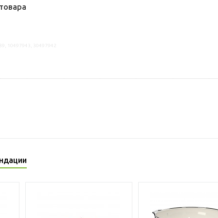
товара
39, 10497943, 30497942
ндации