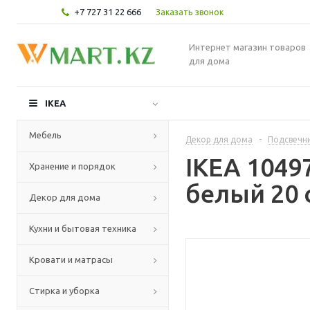
+7 727 31 22 666
Заказать звонок
Интернет магазин товаров
для дома
IKEA
Мебель
Декор для дома
-
Подсвечни
IKEA 1049
Хранение и порядок
белый 20 
Декор для дома
Кухни и бытовая техника
Кровати и матрасы
Стирка и уборка