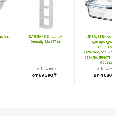
лый с
КАЛЛАКС Стеллаж,
ИКЕА/365+ Конт
белый, 42x147 см
для продукто
крышкой,
четырехугольной
стекло, пластик 
600 мл
В наличии
В наличи
от
69 590 ₸
от
4 080 ₸