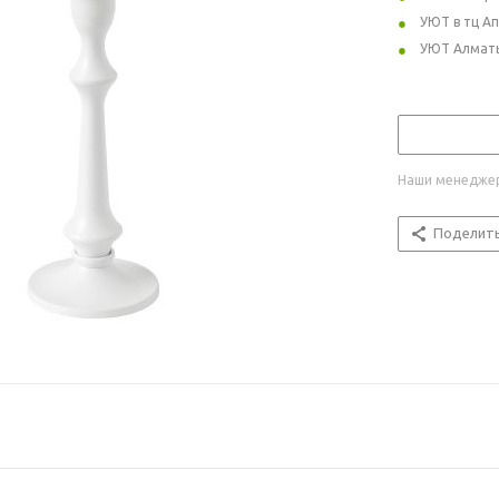
УЮТ в тц А
УЮТ Алмат
Наши менеджер
Поделит