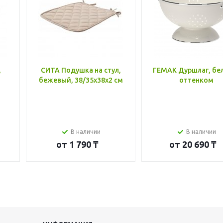
,
СИТА Подушка на стул,
ГЕМАК Дуршлаг, бе
бежевый, 38/35x38x2 см
оттенком
В наличии
В наличии
от
1 790 ₸
от
20 690 ₸