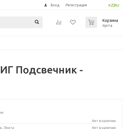
Вход
Регистрация
KZ
|
RU
0
Корзина
пуста
ИГ Подсвечник -
ии
а
Нет в наличии
к, Лента
Нет в наличии