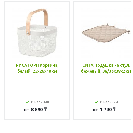
РИСАТОРП Корзина,
СИТА Подушка на стул,
белый, 25x26x18 см
бежевый, 38/35x38x2 см
В наличии
В наличии
от
8 890 ₸
от
1 790 ₸