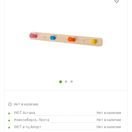
Нет в наличии
УЮТ Астана
Нет в наличии
Новосибирск, Лента
Нет в наличии
УЮТ в тц Апорт
Нет в наличии