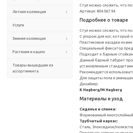
Стул можно сложить, что по
Артикул: 804.067.94
Летняя коллекция
Подробнее о товаре
Услуги
Стул можно сложить, что по
С упором для ног, который 
Зимняя коллекция
Пластиковые насадки ножек 
Специальный фиксатор пред
Растения и кашпо
Подходит к барным стойкам 
Данный барный табурет прот
Товары вышедшие из
установленным стандартами 
ассортимента
Рекомендуется использоват
Для защиты пола и уменьшен
Дизайнер:
K Hagberg/M Hagberg
Материалы и уход
Сиденье и спинка:
Формованный многослойный 
Трубчатый каркас:
Сталь, Эпоксидное/полиэст
Протирать мягким мыльным