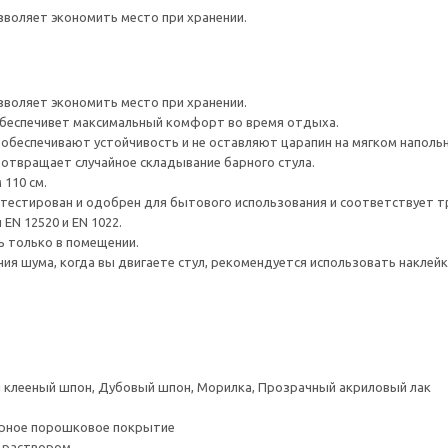
зволяет экономить место при хранении.
зволяет экономить место при хранении.
обеспечивет максимальный комфорт во время отдыха.
обеспечивают устойчивость и не оставляют царапин на мягком наполь
отвращает случайное складывание барного стула.
110 см.
естирован и одобрен для бытового использования и соответствует тр
EN 12520 и EN 1022.
ь только в помещении.
ия шума, когда вы двигаете стул, рекомендуется использовать накле
клееный шпон, Дубовый шпон, Морилка, Прозрачный акриловый лак
ерное порошковое покрытие
 раствором.