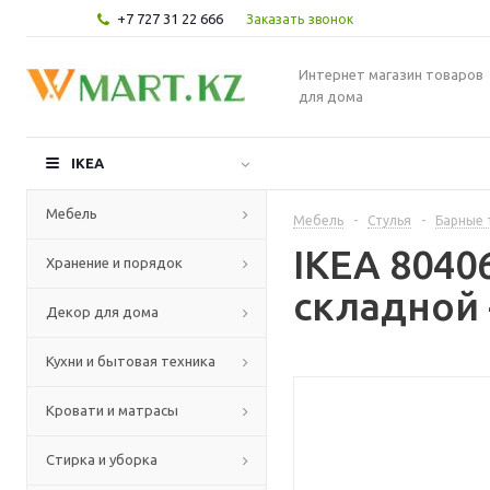
+7 727 31 22 666
Заказать звонок
Интернет магазин товаров
для дома
IKEA
Мебель
Мебель
-
Стулья
-
Барные 
IKEA 804
Хранение и порядок
складной 
Декор для дома
Кухни и бытовая техника
Кровати и матрасы
Стирка и уборка