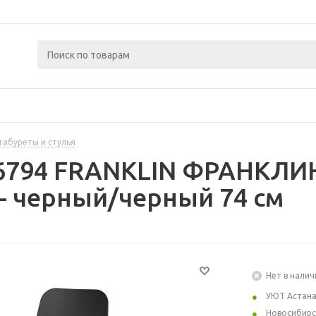
табуреты и стулья
06794 FRANKLIN ФРАНКЛИН
- черный/черный 74 см
Нет в налич
УЮТ Астан
Новосибирс