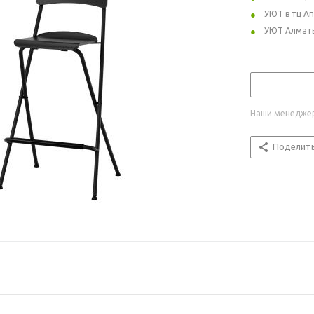
УЮТ в тц А
УЮТ Алмат
Наши менеджер
Поделит