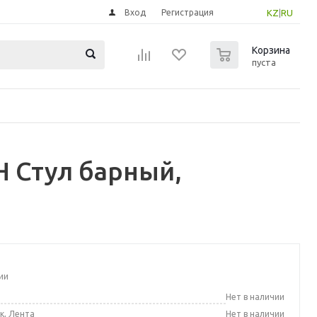
Вход
Регистрация
KZ
|
RU
0
Корзина
пуста
 Стул барный,
ии
а
Нет в наличии
к, Лента
Нет в наличии