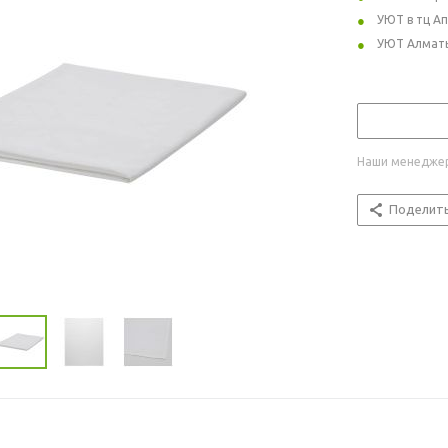
УЮТ в тц А
УЮТ Алмат
Наши менеджер
Поделит