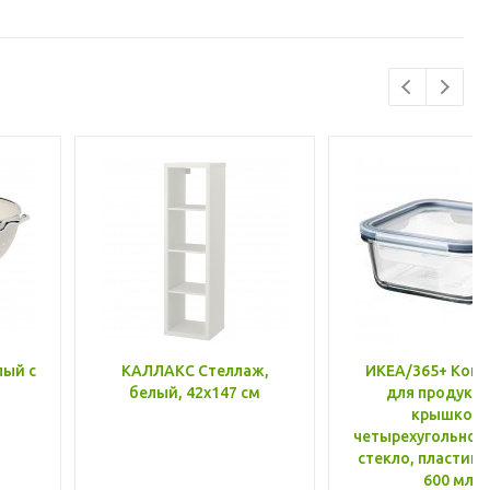
лый с
КАЛЛАКС Стеллаж,
ИКЕА/365+ Конт
белый, 42x147 см
для продукто
крышкой,
четырехугольной
стекло, пластик 
600 мл