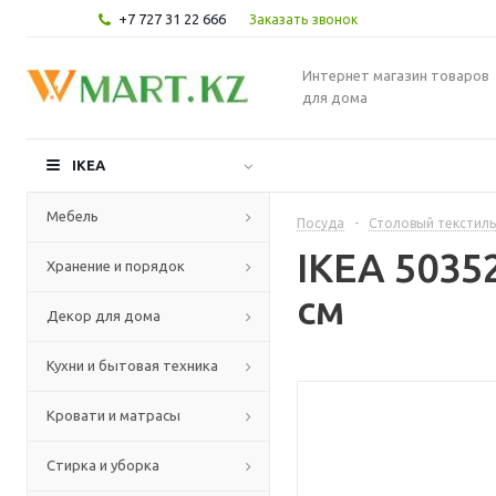
+7 727 31 22 666
Заказать звонок
Интернет магазин товаров
для дома
IKEA
Мебель
Посуда
-
Столовый текстиль
IKEA 5035
Хранение и порядок
см
Декор для дома
Кухни и бытовая техника
Кровати и матрасы
Стирка и уборка