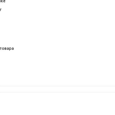
вке
Г
товара