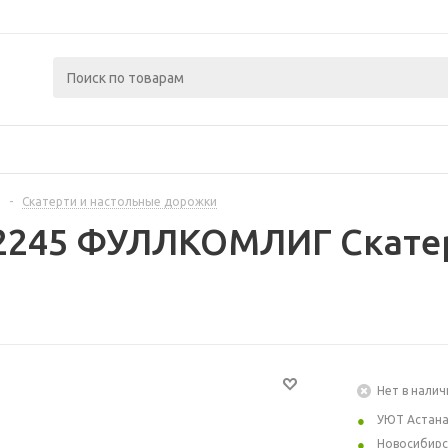
-
Скатерти и настольные дорожки
2245 ФУЛЛКОМЛИГ Скатер
Нет в налич
УЮТ Астан
Новосибирс