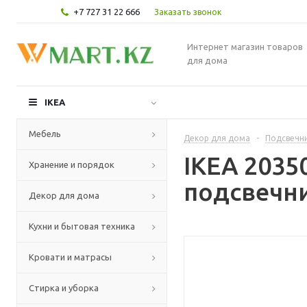
+7 727 31 22 666
Заказать звонок
Интернет магазин товаров
для дома
IKEA
Мебель
Декор для дома
-
Подсвечни
IKEA 203
Хранение и порядок
подсвечн
Декор для дома
Кухни и бытовая техника
Кровати и матрасы
Стирка и уборка