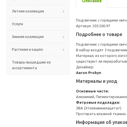
Описание
Летняя коллекция
Подсвечник с горящими свеч
Услуги
Артикул: 203.500.97
Подробнее о товаре
Зимняя коллекция
Подсвечник с горящими свеч
Растения и кашпо
В набор входят 3 подсвечника
Материал, из которого изго
существуют ли перерабатыв
Товары вышедшие из
Дизайнер:
ассортимента
Aaron Probyn
Материалы и уход
Основные части:
Алюминий, Пигментированно
Фетровые подкладки:
ЭВА (Этиленвинилацетат)
Протирать влажной тканью.
Информация об упако