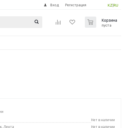
Вход
Регистрация
KZ
|
RU
0
Корзина
пуста
ии
а
Нет в наличии
к, Лента
Нет в наличии