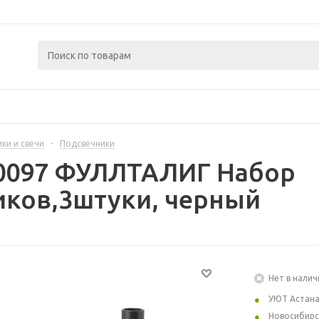
ки и свечи
-
Подсвечники
50097 ФУЛЛТАЛИГ Набор
иков,3штуки, черный
Нет в налич
УЮТ Астан
Новосибирс