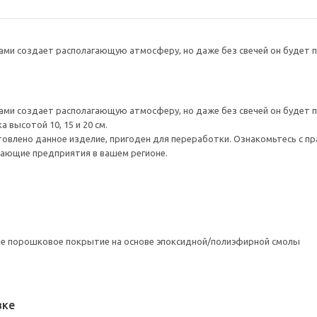
ами создает располагающую атмосферу, но даже без свечей он будет 
ами создает располагающую атмосферу, но даже без свечей он будет 
 высотой 10, 15 и 20 см.
товлено данное изделие, пригоден для переработки. Ознакомьтесь с пр
ающие предприятия в вашем регионе.
е порошковое покрытие на основе эпоксидной/полиэфирной смолы
вке