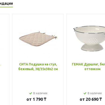
ндации
,
СИТА Подушка на стул,
ГЕМАК Дуршлаг, бе
бежевый, 38/35x38x2 см
оттенком
В наличии
В наличии
от
1 790 ₸
от
20 690 ₸