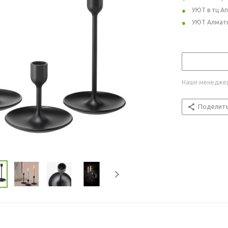
УЮТ в тц А
УЮТ Алмат
Наши менеджер
Поделит