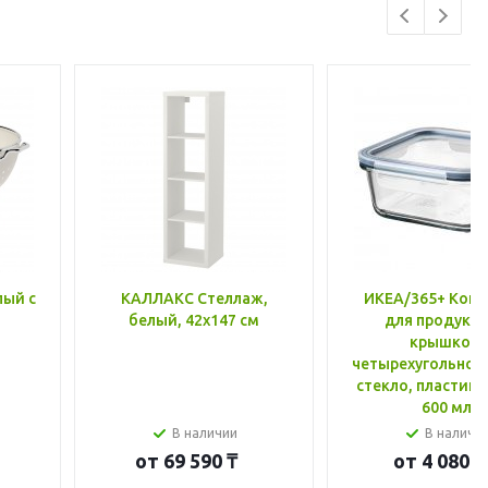
лый с
КАЛЛАКС Стеллаж,
ИКЕА/365+ Конт
белый, 42x147 см
для продукто
крышкой,
четырехугольной
стекло, пластик 
600 мл
В наличии
В наличи
от
69 590 ₸
от
4 080 ₸