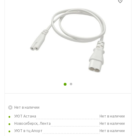
Нет в наличии
УЮТ Астана
Нет в наличии
Новосибирск, Лента
Нет в наличии
УЮТ в тц Апорт
Нет в наличии