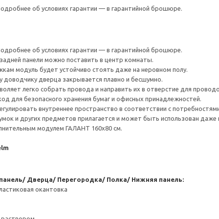
 Подробнее об условиях гарантии — в гарантийной брошюре.
 Подробнее об условиях гарантии — в гарантийной брошюре.
задней панели можно поставить в центр комнаты.
кам модуль будет устойчиво стоять даже на неровном полу.
у доводчику дверца закрывается плавно и бесшумно.
воляет легко собрать провода и направить их в отверстие для проводо
од для безопасного хранения бумаг и офисных принадлежностей.
гулировать внутреннее пространство в соответствии с потребностями
мок и других предметов прилагается и может быть использован даже 
лнительным модулем ГАЛАНТ 160x80 см.
elm
 панель/ Дверца/ Перегородка/ Полка/ Нижняя панель:
ластиковая окантовка
 раствором.