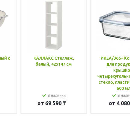
лый с
КАЛЛАКС Стеллаж,
ИКЕА/365+ Конт
белый, 42x147 см
для продукто
крышкой,
четырехугольной
стекло, пластик 
600 мл
В наличии
В наличи
от
69 590 ₸
от
4 080 ₸