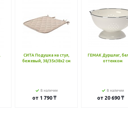
,
СИТА Подушка на стул,
ГЕМАК Дуршлаг, бе
бежевый, 38/35x38x2 см
оттенком
В наличии
В наличии
от
1 790 ₸
от
20 690 ₸