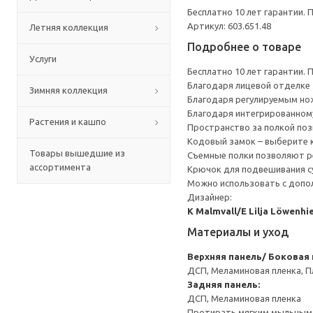
Бесплатно 10 лет гарантии.
Артикул: 603.651.48
Летняя коллекция
Подробнее о товаре
Услуги
Бесплатно 10 лет гарантии.
Благодаря лицевой отделке 
Зимняя коллекция
Благодаря регулируемым нож
Благодаря интегрированном
Растения и кашпо
Пространство за полкой поз
Кодовый замок – выберите к
Товары вышедшие из
Съемные полки позволяют ре
ассортимента
Крючок для подвешивания су
Можно использовать с допо
Дизайнер:
K Malmvall/E Lilja Löwenhi
Материалы и уход
Верхняя панель/ Боковая
ДСП, Меламиновая пленка, П
Задняя панель:
ДСП, Меламиновая пленка
Протирать мягким мыльным