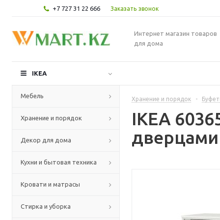
+7 727 31 22 666
Заказать звонок
Интернет магазин товаров
для дома
IKEA
Мебель
Хранение и порядок
-
Буфет
IKEA 603
Хранение и порядок
дверцами 
Декор для дома
Кухни и бытовая техника
Кровати и матрасы
Стирка и уборка