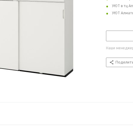
УЮТ в тц А
УЮТ Алмат
Наши менеджер
Поделит