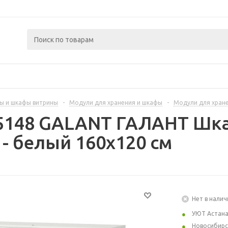
ы и шкафы витрины
-
Модули для хранения и шкафы
-
Модули для хран
65148 GALANT ГАЛАНТ Шк
- белый 160x120 см
Нет в налич
УЮТ Астан
Новосибирс