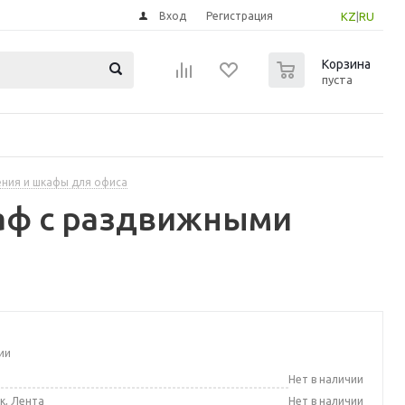
Вход
Регистрация
KZ
|
RU
0
Корзина
пуста
ения и шкафы для офиса
аф с раздвижными
ии
а
Нет в наличии
к, Лента
Нет в наличии