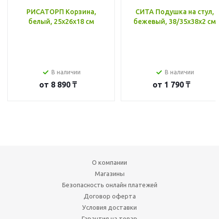
РИСАТОРП Корзина,
СИТА Подушка на стул,
белый, 25x26x18 см
бежевый, 38/35x38x2 см
В наличии
В наличии
от
8 890 ₸
от
1 790 ₸
О компании
Магазины
Безопасность онлайн платежей
Договор оферта
Условия доставки
Гарантия на товар