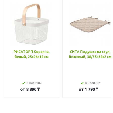
РИСАТОРП Корзина,
СИТА Подушка на стул,
белый, 25x26x18 см
бежевый, 38/35x38x2 см
В наличии
В наличии
от
8 890 ₸
от
1 790 ₸