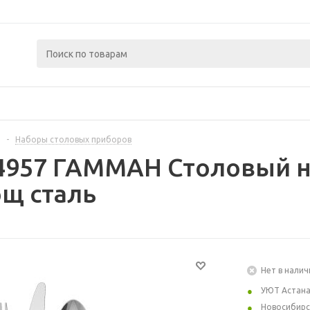
-
Наборы столовых приборов
4957 ГАММАН Столовый н
щ сталь
Нет в налич
УЮТ Астан
Новосибирс