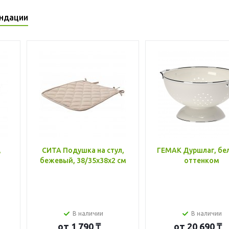
ндации
,
СИТА Подушка на стул,
ГЕМАК Дуршлаг, бе
бежевый, 38/35x38x2 см
оттенком
В наличии
В наличии
от
1 790 ₸
от
20 690 ₸