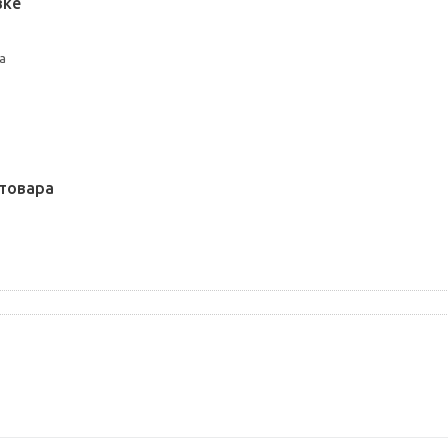
вке
а
товара