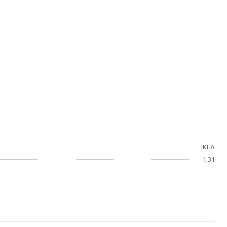
IKEA
1,31