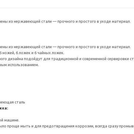
ены из нержавеющей стали — прочного и простого в уходе материал.
ены из нержавеющей стали — прочного и простого в уходе материал.
6 ножей, 6 ложек и 6 чайных ложек.
ого дизайна подойдут для традиционной и современной сервировки ст
вым использованием.
веющая сталь
жка:
ой машине.
ло проще мыть и для предотвращения коррозии, всегда сразу промыва