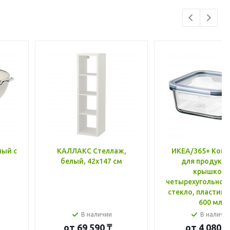
лый с
КАЛЛАКС Стеллаж,
ИКЕА/365+ Конт
белый, 42x147 см
для продукто
крышкой,
четырехугольной
стекло, пластик 
600 мл
В наличии
В наличи
от
69 590 ₸
от
4 080 ₸