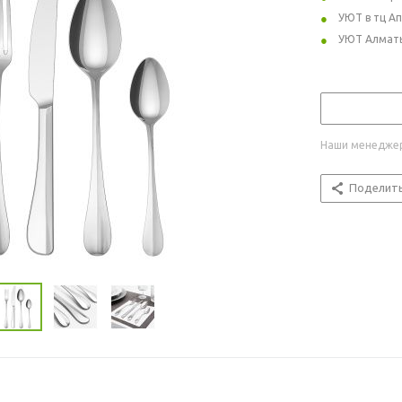
УЮТ в тц А
УЮТ Алмат
Наши менеджер
Поделит