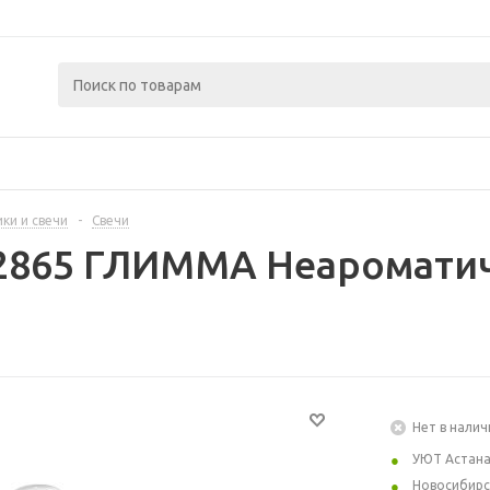
ки и свечи
-
Свечи
92865 ГЛИММА Неаромати
Нет в налич
УЮТ Астан
Новосибирс