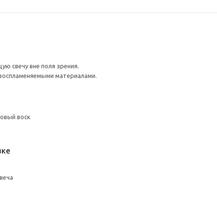
ую свечу вне поля зрения.
 воспламеняемыми материалами.
новый воск
вке
веча