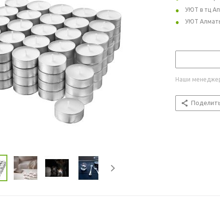
УЮТ в тц А
УЮТ Алмат
Наши менеджер
Поделит