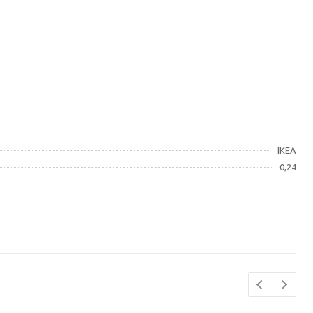
IKEA
0,24