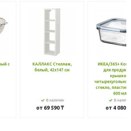
лый с
КАЛЛАКС Стеллаж,
ИКЕА/365+ Конт
белый, 42x147 см
для продукто
крышкой,
четырехугольной
стекло, пластик 
600 мл
В наличии
В наличи
от
69 590 ₸
от
4 080 ₸