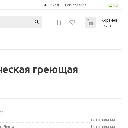
Вход
Регистрация
KZ
|
RU
0
Корзина
пуста
ческая греющая
ии
а
Нет в наличии
к, Лента
Нет в наличии