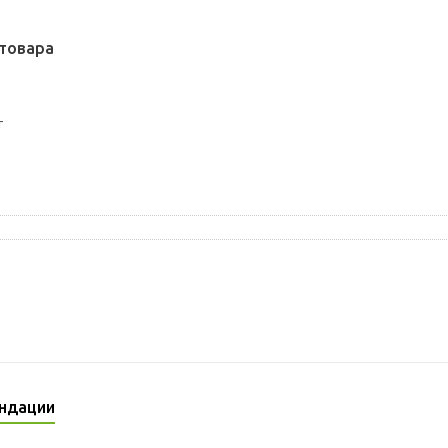
товара
т
ндации