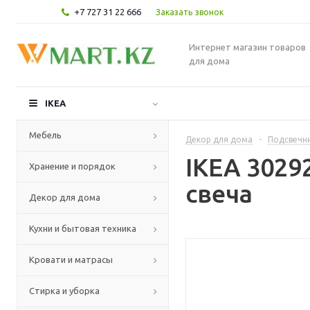
+7 727 31 22 666
Заказать звонок
Интернет магазин товаров
для дома
IKEA
Мебель
Декор для дома
-
Подсвечни
IKEA 302
Хранение и порядок
свеча
Декор для дома
Кухни и бытовая техника
Кровати и матрасы
Стирка и уборка