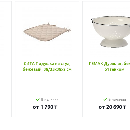
,
СИТА Подушка на стул,
ГЕМАК Дуршлаг, бе
бежевый, 38/35x38x2 см
оттенком
В наличии
В наличии
от
1 790 ₸
от
20 690 ₸