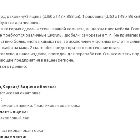
.
д раковину/2 ящика (Ш60 x Г47 x В58 см), 1 раковина (Ш63 x Г49 x В6 см), 
буются два человека.
из которых сделаны стены ванной комнаты, выдержат вес мебели. Если у
н требуются различные шурупы, дюбели, саморезы и т. п. (не прилагают
йствию большинства химикатов, за исключением сильных кислот и силь
кафа на макс. 2 см, чтобы предотвратить протекание воды.
товлено данное изделие, пригоден для переработки. Ознакомьтесь с пр
ающие предприятия в вашем регионе.
ся отдельно.
щ
Каркас/ Задняя обвязка:
астиковая окантовка
:
лимерная пленка, Пластиковая окантовка
часть ящика:
 акриловый лак
ластиковая окантовка
вные части: