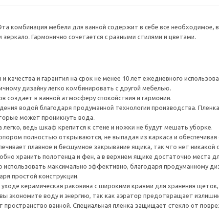
Эта комбинация мебели для ванной содержит в себе все необходимое, в
 зеркало. Гармонично сочетается с разными стилями и цветами.
и качества и гарантия на срок не менее 10 лет ежедневного использов
ичному дизайну легко комбинировать с другой мебелью.
 создает в ванной атмосферу спокойствия и гармонии.
ния водой благодаря продуманной технологии производства. Пленка 
торые может проникнуть вода.
 легко, ведь шкаф крепится к стене и ножки не будут мешать уборке.
опором полностью открываются, не выпадая из каркаса и обеспечивая
ечивает плавное и бесшумное закрывание ящика, так что нет никакой
обно хранить полотенца и фен, а в верхнем ящике достаточно места дл
 использовать максимально эффективно, благодаря продуманному ди
аря простой конструкции.
 в уходе керамическая раковина с широкими краями для хранения щеток
вы экономите воду и энергию, так как аэратор предотвращает излишн
т пространство ванной. Специальная пленка защищает стекло от повр