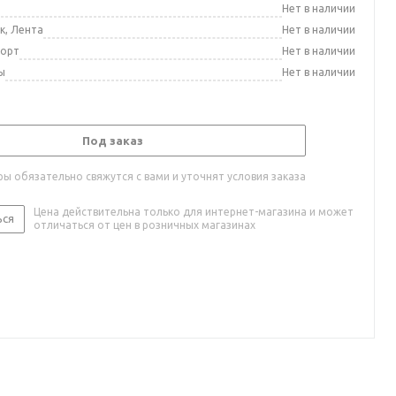
а
Нет в наличии
к, Лента
Нет в наличии
порт
Нет в наличии
ы
Нет в наличии
Под заказ
ы обязательно свяжутся с вами и уточнят условия заказа
Цена действительна только для интернет-магазина и может
ься
отличаться от цен в розничных магазинах