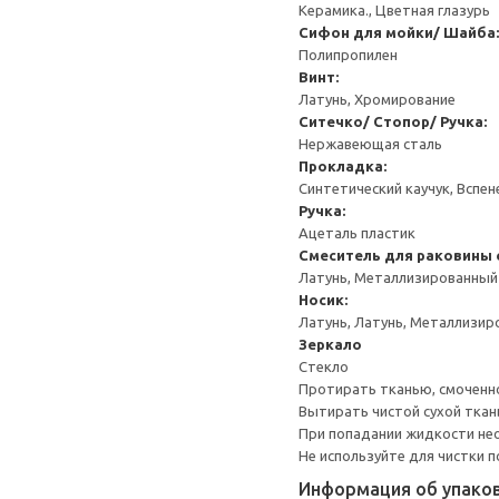
Керамика., Цветная глазурь
Cифон для мойки/ Шайба:
Полипропилен
Винт:
Латунь, Хромирование
Ситечко/ Стопор/ Ручка:
Нержавеющая сталь
Прокладка:
Синтетический каучук, Вспе
Ручка:
Ацеталь пластик
Смеситель для раковины 
Латунь, Металлизированный
Носик:
Латунь, Латунь, Металлизи
Зеркало
Стекло
Протирать тканью, смоченн
Вытирать чистой сухой ткан
При попадании жидкости не
Не используйте для чистки 
Информация об упако