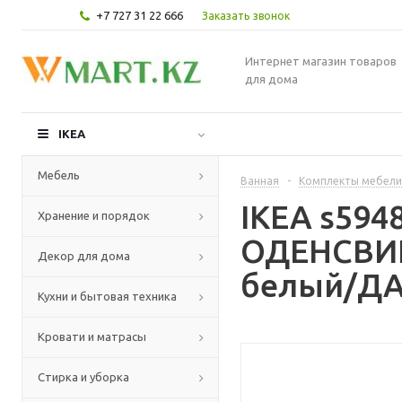
+7 727 31 22 666
Заказать звонок
Интернет магазин товаров
для дома
IKEA
Мебель
Ванная
-
Комплекты мебели
IKEA s59
Хранение и порядок
ОДЕНСВИК 
Декор для дома
белый/ДА
Кухни и бытовая техника
Кровати и матрасы
Стирка и уборка