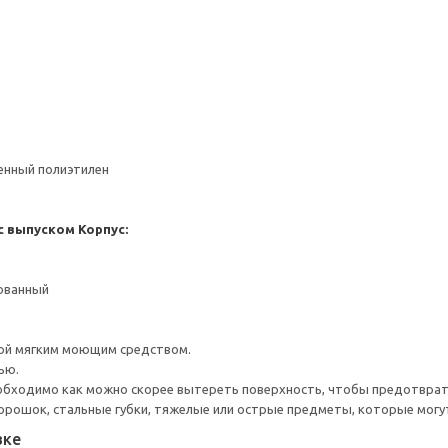
ненный полиэтилен
с выпуском
Корпус:
рованный
ой мягким моющим средством.
ью.
обходимо как можно скорее вытереть поверхность, чтобы предотврати
порошок, стальные губки, тяжелые или острые предметы, которые могу
вке