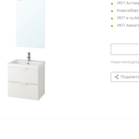
УЮТ Астан
Новосибирс
УЮТ в тц А
УЮТ Алмат
Наши менеджер
Поделит