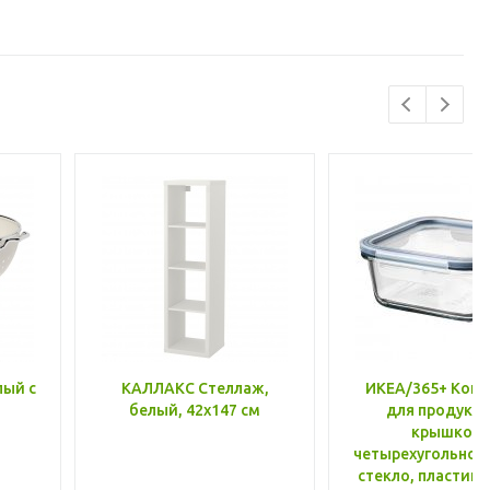
лый с
КАЛЛАКС Стеллаж,
ИКЕА/365+ Конт
белый, 42x147 см
для продукто
крышкой,
четырехугольной
стекло, пластик 