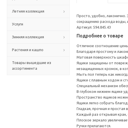
Летняя коллекция
Просто, удобно, лаконично. 
сокращению расхода воды, и
Услуги
Артикул: 594.845.43
Подробнее о товаре
Зимняя коллекция
Отличное соотношение цены 
Растения и кашпо
Благодаря простому и лакон
Матовая поверхность шкафов
Товары вышедшие из
Ящики защищены от поврежде
ассортимента
незащищенных кромок, в ко
Мыть пол теперь как никогда
Ящики с плавным ходом и ст
Специальный механизм обесп
В глубоком нижнем ящике уд
Пространство ящиков можно
Ящики легко собрать благод
Гладкая, прочная и простая
Каждый раз открывая кран, 
Плоское зеркало увеличивае
Ручки прилагаются.