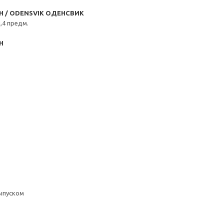
/ ODENSVIK ОДЕНСВИК
,4 предм.
Н
ыпуском