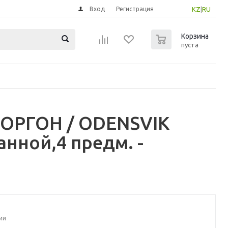
Вход
Регистрация
KZ
|
RU
0
Корзина
пуста
ОРГОН / ODENSVIK
нной,4 предм. -
ии