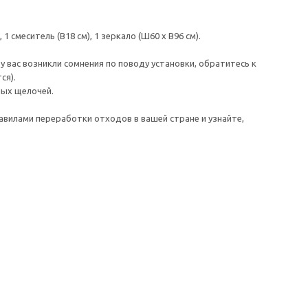
1 смеситель (В18 см), 1 зеркало (Ш60 x В96 см).
 вас возникли сомнения по поводу установки, обратитесь к
ся).
ных щелочей.
авилами переработки отходов в вашей стране и узнайте,