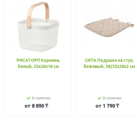
РИСАТОРП Корзина,
СИТА Подушка на стул,
белый, 25x26x18 см
бежевый, 38/35x38x2 см
В наличии
В наличии
от
8 890 ₸
от
1 790 ₸