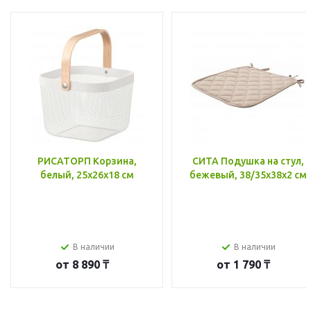
РИСАТОРП Корзина,
СИТА Подушка на стул,
белый, 25x26x18 см
бежевый, 38/35x38x2 см
В наличии
В наличии
от
8 890 ₸
от
1 790 ₸