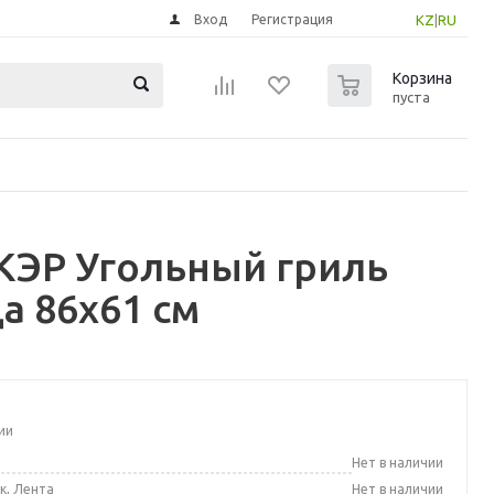
Вход
Регистрация
KZ
|
RU
0
Корзина
пуста
КЭР Угольный гриль
а 86x61 см
ии
а
Нет в наличии
к, Лента
Нет в наличии