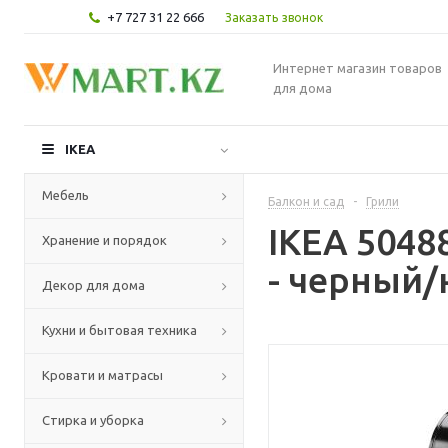
+7 727 31 22 666
Заказать звонок
Интернет магазин товаров
для дома
IKEA
Мебель
Балкон и сад
-
Грили
IKEA 5048
Хранение и порядок
- черный/
Декор для дома
Кухни и бытовая техника
Кровати и матрасы
Стирка и уборка