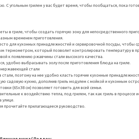
кю. С угольным грилем у вас будет время, чтобы пообщаться, пока гот
кеты в гриле, чтобы создать горячую зону для непосредственного приг
разным временем приготовления.
место для кухонных принадлежностей и сервировочной посуды, чтобы с
м термометром, который позволит контролировать температуру в про
ивой к появлению ржавчины стали высокого качества.
я, удобно выбрасывать золу после приготовления блюда на гриле.
 нержавеющей стали
 стали, поэтому на нее удобно класть горячие кухонные принадлежност
ую садовую кухню, дополнив гриль модулем с мойкой и кухонным ост
овки (65x38 см) позволяет готовить для всей семьи.
вительные к воздействию тепла, под грилем, так как гриль в процессе 
 улице.
ия прочитайте прилагающееся руководство.
 Длинная ручка/ Поддон: