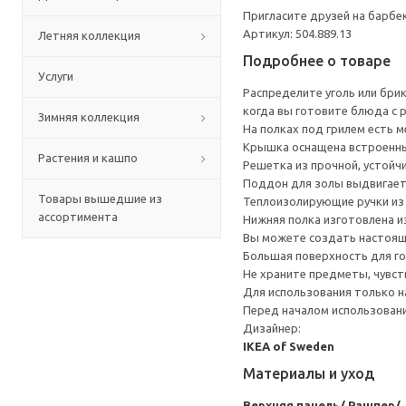
Пригласите друзей на барбе
Артикул: 504.889.13
Летняя коллекция
Подробнее о товаре
Услуги
Распределите уголь или бри
когда вы готовите блюда с 
Зимняя коллекция
На полках под грилем есть 
Крышка оснащена встроенны
Растения и кашпо
Решетка из прочной, устойч
Поддон для золы выдвигаетс
Товары вышедшие из
Теплоизолирующие ручки из
ассортимента
Нижняя полка изготовлена из
Вы можете создать настоящ
Большая поверхность для гот
Не храните предметы, чувст
Для использования только на
Перед началом использован
Дизайнер:
IKEA of Sweden
Материалы и уход
Верхняя панель/ Рашпер/