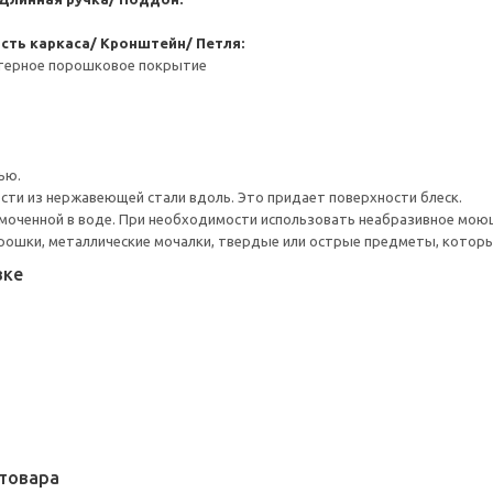
сть каркаса/ Кронштейн/ Петля:
стерное порошковое покрытие
ью.
сти из нержавеющей стали вдоль. Это придает поверхности блеск.
моченной в воде. При необходимости использовать неабразивное мою
рошки, металлические мочалки, твердые или острые предметы, котор
вке
товара