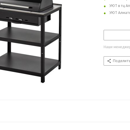
УЮТ в тц А
УЮТ Алмат
Наши менеджер
Поделит