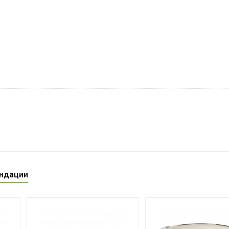
ндации