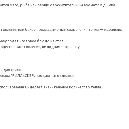
овится мясо, рыба или овощи с восхитительным ароматом дымка.
отовления или более прохладную для сохранения тепла — идеально,
разу подать готовое блюдо на стол.
цессе приготовления, не поднимая крышку.
и для гриля.
ровком ГРИЛЛЬСКЭР, продаются отдельно.
использования выделяет значительное количество тепла.