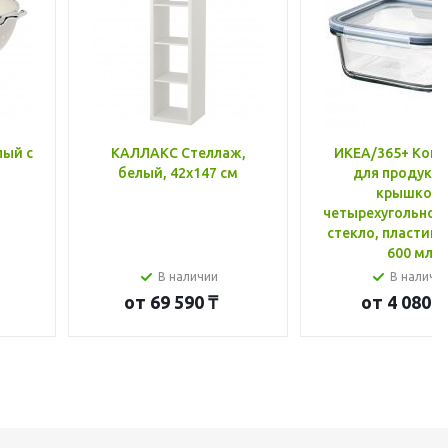
лый с
КАЛЛАКС Стеллаж,
ИКЕА/365+ Конт
белый, 42x147 см
для продукто
крышкой,
четырехугольной
стекло, пластик 
600 мл
В наличии
В наличи
от
69 590 ₸
от
4 080 ₸