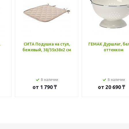
,
СИТА Подушка на стул,
ГЕМАК Дуршлаг, бе
бежевый, 38/35x38x2 см
оттенком
В наличии
В наличии
от
1 790 ₸
от
20 690 ₸