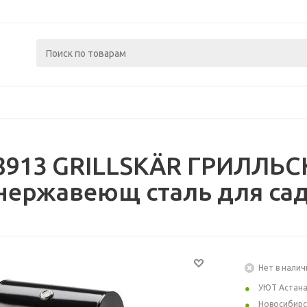
8913 GRILLSKÄR ГРИЛЛЬС
нержавеющ сталь для сад
Нет в налич
УЮТ Астан
Новосибирс